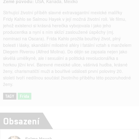
Země původu:
USA
,
Kanada
,
Mexiko
Strhující životní příběh slavné extravagantní mexické malířky
Fridy Kahlo se Salmou Hayek v její možná životní roli. Ve filmu,
jehož existenci si krásná herečka vybojovala i jako jeho
producentka a nyní s ním sklízí zasloužené úspěchy (mj.
nominaci na Oscara). Frida Kahlo prožila bouřlivý život, plný
bolesti i lásky, skandální milostné aféry i fatální vztah s manželem
Diegem Riverou (Alfred Molina). Do dějin se zapsala nejen jako
skvělá umělkyně, ale i sexuální a politická revolucionářka s
horkou jižní krví. Barevné mexické ulice, vášnivá hudba, krásné
ženy, charismatičtí muži a bouřlivé události první poloviny 20.
století tvoří nedílnou součást životního příběhu této pozoruhodné
ženy.
TAGY
Frida
Obsazení
Salma Hayek