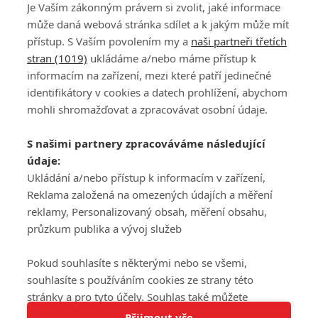
Je Vaším zákonným právem si zvolit, jaké informace
může daná webová stránka sdílet a k jakým může mít
přístup. S Vaším povolením my a
naši partneři třetích
stran (1019)
ukládáme a/nebo máme přístup k
informacím na zařízení, mezi které patří jedinečné
DISKUZE
PŘIHLÁSIT
identifikátory v cookies a datech prohlížení, abychom
REGISTROVAT
mohli shromažďovat a zpracovávat osobní údaje.
Šéfredaktorkou webu je
Petr Slavík
, e-mail
serialy@fandimefilmu.cz
S našimi partnery zpracováváme následující
údaje:
Máte-li zájem o inzerci na našem webu napište nám na e-mail
studio@koncal.com
Ukládání a/nebo přístup k informacím v zařízení,
Reklama založená na omezených údajích a měření
Ochrana osobních údajů
|
Zásady používání cookies
|
Pravidla webu
|
reklamy, Personalizovaný obsah, měření obsahu,
Upravit nastavení soukromí
průzkum publika a vývoj služeb
Pokud souhlasíte s některými nebo se všemi,
souhlasíte s používáním cookies ze strany této
stránky a pro tyto účely. Souhlas také můžete
Tato stránka používá soubory cookies.
odmítnout, ale v takovém případě vám na stránce
Přijmout vše