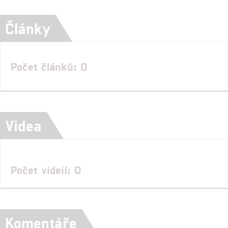
Články
Počet článků: 0
Videa
Počet videií: 0
Komentáře