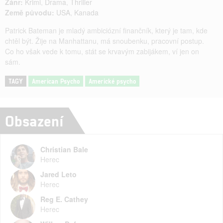
Žánr:
Krimi
,
Drama
,
Thriller
Země původu:
USA
,
Kanada
Patrick Bateman je mladý ambiciózní finančník, který je tam, kde
chtěl být. Žije na Manhattanu, má snoubenku, pracovní postup.
Co ho však vede k tomu, stát se krvavým zabijákem, ví jen on
sám.
TAGY
American Psycho
Americké psycho
Obsazení
Christian Bale
Herec
Jared Leto
Herec
Reg E. Cathey
Herec