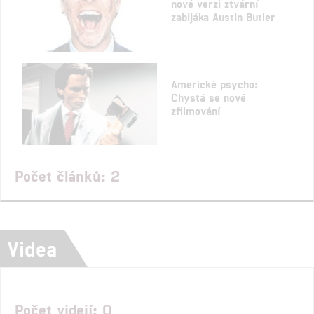
nové verzi ztvární
zabijáka Austin Butler
Americké psycho:
Chystá se nové
zfilmování
Počet článků: 2
Videa
Počet videií: 0