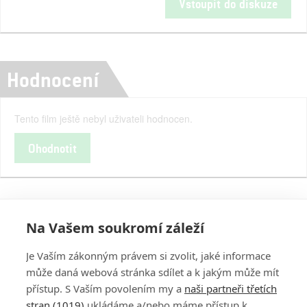
Vstoupit do diskuze
Hodnocení
Tento film ještě nebyl uživateli hodnocen.
Ohodnotit
Na Vašem soukromí záleží
Je Vaším zákonným právem si zvolit, jaké informace
může daná webová stránka sdílet a k jakým může mít
přístup. S Vaším povolením my a
naši partneři třetích
stran (1019)
ukládáme a/nebo máme přístup k