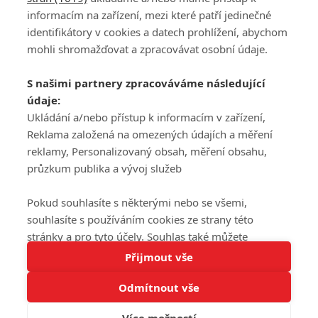
informacím na zařízení, mezi které patří jedinečné
DISKUZE
PŘIHLÁSIT
identifikátory v cookies a datech prohlížení, abychom
REGISTROVAT
mohli shromažďovat a zpracovávat osobní údaje.
Šéfredaktorkou webu je
Petr Slavík
, e-mail
serialy@fandimefilmu.cz
S našimi partnery zpracováváme následující
údaje:
Máte-li zájem o inzerci na našem webu napište nám na e-mail
studio@koncal.com
Ukládání a/nebo přístup k informacím v zařízení,
Reklama založená na omezených údajích a měření
Ochrana osobních údajů
|
Zásady používání cookies
|
Pravidla webu
|
reklamy, Personalizovaný obsah, měření obsahu,
Upravit nastavení soukromí
průzkum publika a vývoj služeb
Pokud souhlasíte s některými nebo se všemi,
souhlasíte s používáním cookies ze strany této
stránky a pro tyto účely. Souhlas také můžete
Tato stránka používá soubory cookies.
odmítnout, ale v takovém případě vám na stránce
Přijmout vše
© 2016 – 2026 FandimeSerialum.cz / All rights reserved /
Více informací
nebudou k dispozici některé personalizované funkce.
Provozovatel webu je Koncal studio s.r.o.
Odmítnout vše
Vaše volby souhlasu se budou vztahovat pouze na
Rozumím
tuto webovou stránku. Vaše nastavení a odvolání
Více možností