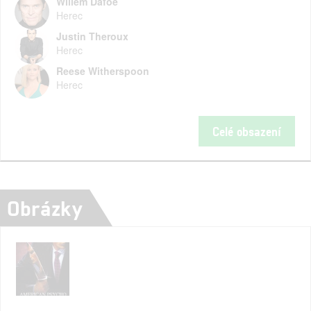
Willem Dafoe
Herec
Justin Theroux
Herec
Reese Witherspoon
Herec
Celé obsazení
Obrázky