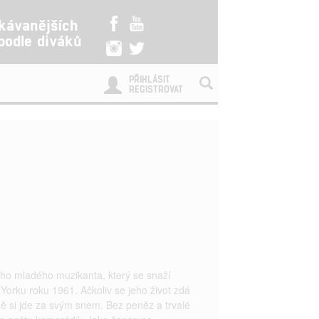
kávanějších
 podle diváků
PŘIHLÁSIT
REGISTROVAT
ého mladého muzikanta, který se snaží
Yorku roku 1961. Ačkoliv se jeho život zdá
 si jde za svým snem. Bez peněz a trvalé