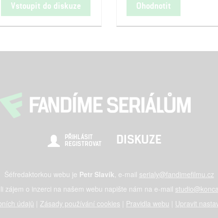
Vstoupit do diskuze
Ohodnotit
DISKUZE
PŘIHLÁSIT
REGISTROVAT
Šéfredaktorkou webu je
Petr Slavík
, e-mail
serialy@fandimefilmu.cz
li zájem o inzerci na našem webu napište nám na e-mail
studio@konca
ních údajů
|
Zásady používání cookies
|
Pravidla webu
|
Upravit nasta