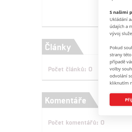
S našimi 
Ukládání a
údajích a 
vývoj služ
Články
Pokud souh
strany tét
případě vá
Počet článků: 0
volby souh
odvolání s
kliknutím n
Komentáře
Při
Počet komentářů: 0