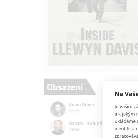
Obsazení
Na Vaše
Adam Driver
Je Vaším z
Herec
a k jakým 
ukládáme a
Garrett Hedlund
identifiká
Herec
zpracováva