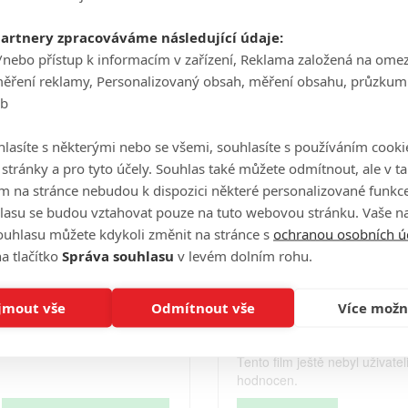
Počet obrázků: 1
partnery zpracováváme následující údaje:
Celé obsazení
/nebo přístup k informacím v zařízení, Reklama založená na ome
měření reklamy, Personalizovaný obsah, měření obsahu, průzkum
eb
Videa
lasíte s některými nebo se všemi, souhlasíte s používáním cooki
o stránky a pro tyto účely. Souhlas také můžete odmítnout, ale v 
m na stránce nebudou k dispozici některé personalizované funkce
lasu se budou vztahovat pouze na tuto webovou stránku. Vaše na
Počet videií: 0
ouhlasu můžete kdykoli změnit na stránce s
ochranou osobních ú
a tlačítko
Správa souhlasu
v levém dolním rohu.
Hodnocení
jmout vše
Odmítnout vše
Více možn
Tento film ještě nebyl uživatel
hodnocen.