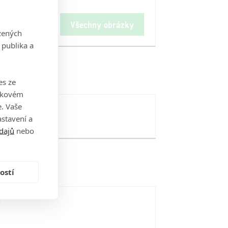
Všechny obrázky
zených
 publika a
es ze
takovém
. Vaše
stavení a
dajů
nebo
ostí
i