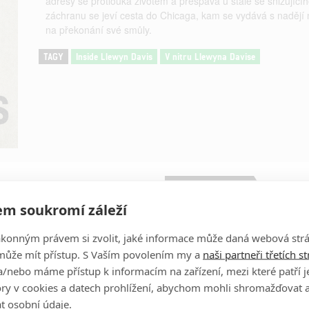
adresy se protlouká životem a přespává u stále se snižujíc
záchranu se jeví cesta do Chicaga, kam se vydává s nadějí
na překonání své smůly.
TAGY
Inside Llewyn Davis
V nitru Llewyna Davise
Obrázky
m soukromí záleží
John Goodman
ákonným právem si zvolit, jaké informace může daná webová strá
Herec
může mít přístup. S Vaším povolením my a
naši partneři třetích s
/nebo máme přístup k informacím na zařízení, mezi které patří 
Justin Timberlake
tory v cookies a datech prohlížení, abychom mohli shromažďovat 
Herec
t osobní údaje.