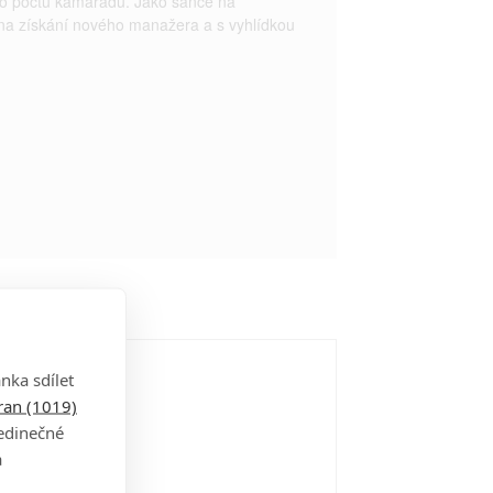
ího počtu kamarádů. Jako šance na
 na získání nového manažera a s vyhlídkou
nka sdílet
tran (1019)
jedinečné
a