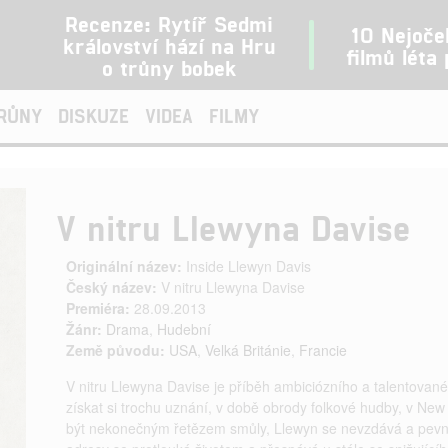
Recenze: Rytíř Sedmi
10 Nejoče
království hází na Hru
filmů léta
o trůny bobek
TRŮNY
DISKUZE
VIDEA
FILMY
V nitru Llewyna Davise
Originální název:
Inside Llewyn Davis
Český název:
V nitru Llewyna Davise
Premiéra:
28.09.2013
Žánr:
Drama
,
Hudební
Země původu:
USA
,
Velká Británie
,
Francie
V nitru Llewyna Davise je příběh ambiciózního a talentovan
získat si trochu uznání, v době obrody folkové hudby, v New 
být nekonečným řetězem smůly, Llewyn se nevzdává a pevně