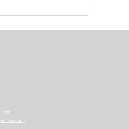
l.com
vení soukromí