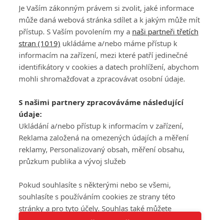
Je Vaším zákonným právem si zvolit, jaké informace
může daná webová stránka sdílet a k jakým může mít
přístup. S Vaším povolením my a
naši partneři třetích
stran (1019)
ukládáme a/nebo máme přístup k
informacím na zařízení, mezi které patří jedinečné
DISKUZE
PŘIHLÁSIT
identifikátory v cookies a datech prohlížení, abychom
REGISTROVAT
mohli shromažďovat a zpracovávat osobní údaje.
Šéfredaktorkou webu je
Petr Slavík
, e-mail
serialy@fandimefilmu.cz
S našimi partnery zpracováváme následující
údaje:
Máte-li zájem o inzerci na našem webu napište nám na e-mail
studio@koncal.com
Ukládání a/nebo přístup k informacím v zařízení,
Reklama založená na omezených údajích a měření
Ochrana osobních údajů
|
Zásady používání cookies
|
Pravidla webu
|
reklamy, Personalizovaný obsah, měření obsahu,
Upravit nastavení soukromí
průzkum publika a vývoj služeb
Pokud souhlasíte s některými nebo se všemi,
souhlasíte s používáním cookies ze strany této
stránky a pro tyto účely. Souhlas také můžete
Tato stránka používá soubory cookies.