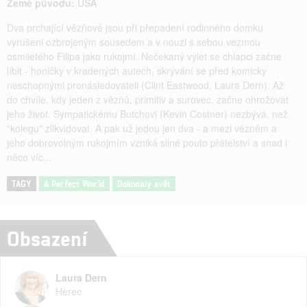
Země původu:
USA
Dva prchající vězňové jsou při přepadení rodinného domku
vyrušeni ozbrojeným sousedem a v nouzi s sebou vezmou
osmiletého Filipa jako rukojmí. Nečekaný výlet se chlapci začne
líbit - honičky v kradených autech, skrývání se před komicky
neschopnými pronásledovateli (Clint Eastwood, Laura Dern). Až
do chvíle, kdy jeden z vězňů, primitiv a surovec, začne ohrožovat
jeho život. Sympatickému Butchovi (Kevin Costner) nezbývá, než
"kolegu" zlikvidovat. A pak už jedou jen dva - a mezi vězněm a
jeho dobrovolným rukojmím vzniká silné pouto přátelství a snad i
něco víc...
TAGY
A Perfect World
Dokonalý svět
Obsazení
Laura Dern
Herec