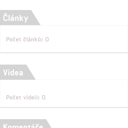
Články
Počet článků: 0
Videa
Počet videií: 0
Komentáře