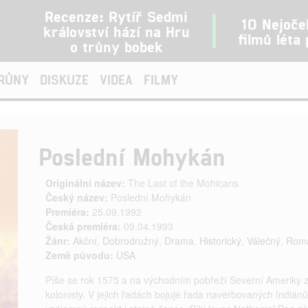
Recenze: Rytíř Sedmi
10 Nejoče
království hází na Hru
filmů léta
o trůny bobek
TRŮNY
DISKUZE
VIDEA
FILMY
Poslední Mohykán
Originální název:
The Last of the Mohicans
Český název:
Poslední Mohykán
Premiéra:
25.09.1992
Česká premiéra:
09.04.1993
Žánr:
Akční
,
Dobrodružný
,
Drama
,
Historický
,
Válečný
,
Roma
Země původu:
USA
Píše se rok 1575 a na východním pobřeží Severní Ameriky z
kolonisty. V jejich řadách bojuje řada naverbovaných Indiánů. 