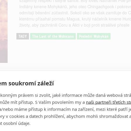
vzájemný respekt i stejné šance. Bílý lovec Nathaniel Poe př
Indiány kmene Mohykánů, jeho otec Chingachgook i pokrevn
odmítají běsnění zúčastnit. Sokolí oko se však zamiluje do 
kterému přísahal pomstu Magua, krutý náčelník kmene Huron
životy, aby zachránili Coru a Alici v boji proti strašlivé přes
TAGY
The Last of the Mohicans
Poslední Mohykán
Obrázky
m soukromí záleží
ákonným právem si zvolit, jaké informace může daná webová strá
může mít přístup. S Vaším povolením my a
naši partneři třetích s
/nebo máme přístup k informacím na zařízení, mezi které patří 
tory v cookies a datech prohlížení, abychom mohli shromažďovat 
t osobní údaje.