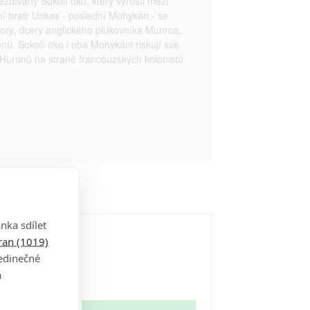
ezdívaný Sokolí oko, který vyrostl mezi
í bratr Unkas - poslední Mohykán - se
Cory, dcery anglického plukovníka Munroa,
ů. Sokolí oko i oba Mohykáni riskují své
ile Huronů na straně francouzských kolonistů.
nka sdílet
tran (1019)
jedinečné
a