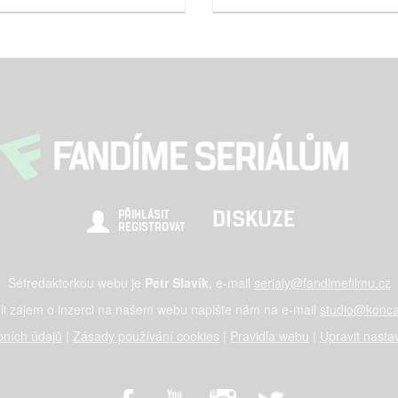
DISKUZE
PŘIHLÁSIT
REGISTROVAT
Šéfredaktorkou webu je
Petr Slavík
, e-mail
serialy@fandimefilmu.cz
li zájem o inzerci na našem webu napište nám na e-mail
studio@konca
ních údajů
|
Zásady používání cookies
|
Pravidla webu
|
Upravit nasta