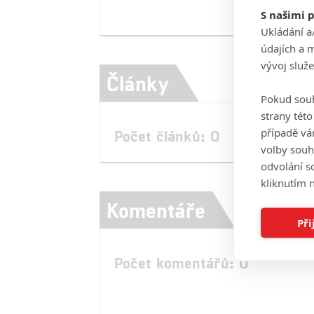
S našimi 
Ukládání a
údajích a 
vývoj služ
Články
Pokud souh
strany tét
případě vá
Počet článků: 0
volby souh
odvolání s
kliknutím n
Komentáře
Při
Počet komentářů: 0