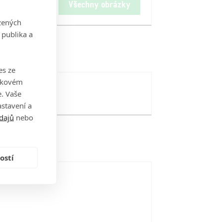
Všechny obrázky
zených
 publika a
es ze
takovém
. Vaše
stavení a
dajů
nebo
ostí
i