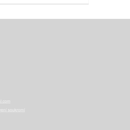
l.com
vení soukromí