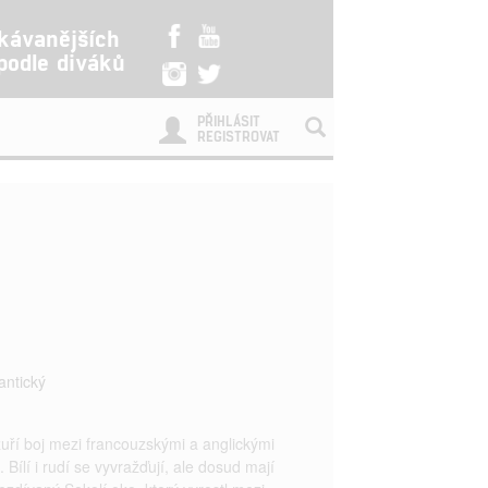
kávanějších
 podle diváků
PŘIHLÁSIT
REGISTROVAT
ntický
uří boj mezi francouzskými a anglickými
Bílí i rudí se vyvražďují, ale dosud mají