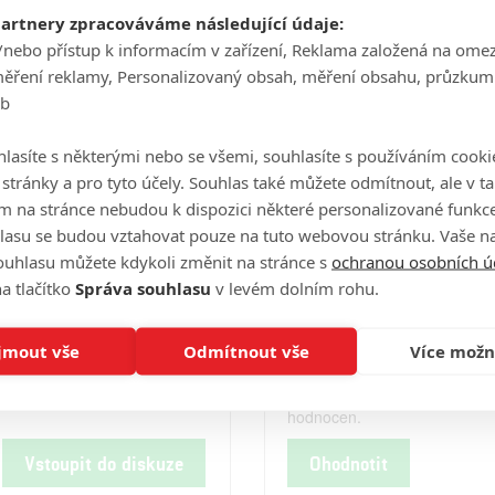
Počet obrázků: 1
Celé obsazení
partnery zpracováváme následující údaje:
/nebo přístup k informacím v zařízení, Reklama založená na ome
měření reklamy, Personalizovaný obsah, měření obsahu, průzkum
eb
Videa
lasíte s některými nebo se všemi, souhlasíte s používáním cooki
o stránky a pro tyto účely. Souhlas také můžete odmítnout, ale v 
m na stránce nebudou k dispozici některé personalizované funkce
Počet videií: 0
lasu se budou vztahovat pouze na tuto webovou stránku. Vaše na
ouhlasu můžete kdykoli změnit na stránce s
ochranou osobních ú
a tlačítko
Správa souhlasu
v levém dolním rohu.
Hodnocení
jmout vše
Odmítnout vše
Více možn
Tento film ještě nebyl uživatel
hodnocen.
Vstoupit do diskuze
Ohodnotit