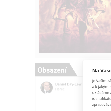
Obsazení
Na Vaše
Je Vaším z
Daniel Day-Lewis
a k jakým 
Herec
ukládáme a
identifiká
zpracováva