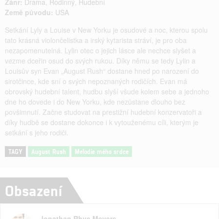
Žánr:
Drama
,
Rodinný
,
Hudební
Země původu:
USA
Setkání Lyly a Louise v New Yorku je osudové a noc, kterou spolu
tato krásná violončelistka a irský kytarista stráví, je pro oba
nezapomenutelná. Lylin otec o jejich lásce ale nechce slyšet a
vezme dceřin osud do svých rukou. Díky němu se tedy Lylin a
Louisův syn Evan „August Rush“ dostane hned po narození do
sirotčince, kde sní o svých nepoznaných rodičích. Evan má
obrovský hudební talent, hudbu slyší všude kolem sebe a jednoho
dne ho dovede i do New Yorku, kde nezůstane dlouho bez
povšimnutí. Začne studovat na prestižní hudební konzervatoři a
díky hudbě se dostane dokonce i k vytouženému cíli, kterým je
setkání s jeho rodiči.
TAGY
August Rush
Melodie mého srdce
Obsazení
Jonathan Rhys Meyers