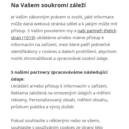
Na Vašem soukromí záleží
Je Vaším zákonným právem si zvolit, jaké informace
může daná webová stránka sdílet a k jakým může mít
přístup. S Vaším povolením my a
naši partneři třetích
stran (1019)
ukládáme a/nebo máme přístup k
informacím na zařízení, mezi které patří jedinečné
DISKUZE
PŘIHLÁSIT
identifikátory v cookies a datech prohlížení, abychom
REGISTROVAT
mohli shromažďovat a zpracovávat osobní údaje.
Šéfredaktorkou webu je
Petr Slavík
, e-mail
serialy@fandimefilmu.cz
S našimi partnery zpracováváme následující
údaje:
Máte-li zájem o inzerci na našem webu napište nám na e-mail
studio@koncal.com
Ukládání a/nebo přístup k informacím v zařízení,
Reklama založená na omezených údajích a měření
Ochrana osobních údajů
|
Zásady používání cookies
|
Pravidla webu
|
reklamy, Personalizovaný obsah, měření obsahu,
Upravit nastavení soukromí
průzkum publika a vývoj služeb
Pokud souhlasíte s některými nebo se všemi,
souhlasíte s používáním cookies ze strany této