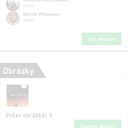
Herec
Mykelti Williamson
Herec
Celé obsazení
Obrázky
Počet obrázků: 1
Všechny obrázky