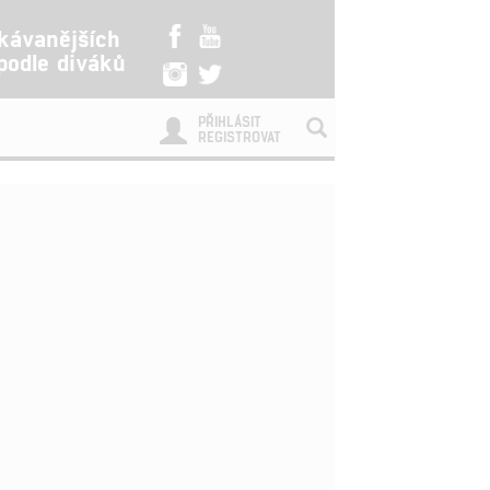
kávanějších
 podle diváků
PŘIHLÁSIT
REGISTROVAT