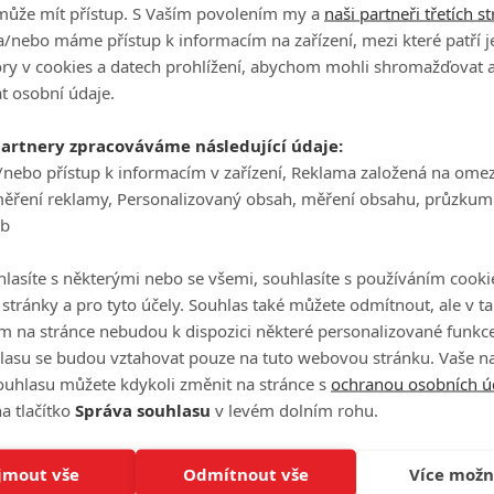
může mít přístup. S Vaším povolením my a
naši partneři třetích s
/nebo máme přístup k informacím na zařízení, mezi které patří 
Celé obsazení
tory v cookies a datech prohlížení, abychom mohli shromažďovat 
t osobní údaje.
partnery zpracováváme následující údaje:
Videa
/nebo přístup k informacím v zařízení, Reklama založená na ome
měření reklamy, Personalizovaný obsah, měření obsahu, průzkum
eb
Počet videií: 0
lasíte s některými nebo se všemi, souhlasíte s používáním cooki
o stránky a pro tyto účely. Souhlas také můžete odmítnout, ale v 
m na stránce nebudou k dispozici některé personalizované funkce
lasu se budou vztahovat pouze na tuto webovou stránku. Vaše na
Office: Druhý víkend s
ouhlasu můžete kdykoli změnit na stránce s
ochranou osobních ú
tánkou marvelovou
a tlačítko
Správa souhlasu
v levém dolním rohu.
Číst další
jmout vše
Odmítnout vše
Více možn