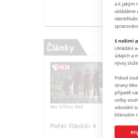
a k jakým 
ukládáme a
identifiká
zpracováva
S našimi 
Články
Ukládání a
údajích a 
vývoj služ
Pokud souh
strany tét
případě vá
volby souh
Box Office: Náš
Box 
odvolání s
kapi
kliknutím n
Počet článků: 4
Při