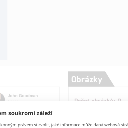
Obrázky
John Goodman
Počet obrázků: 0
Herec
m soukromí záleží
Rupert Wyatt
Režisér
ákonným právem si zvolit, jaké informace může daná webová strá