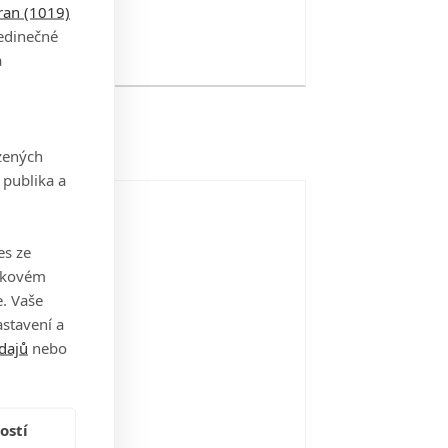
tran (1019)
jedinečné
a
zených
 publika a
es ze
takovém
. Vaše
stavení a
dajů
nebo
ostí