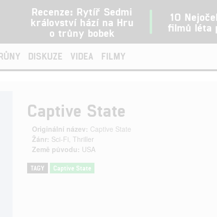
Recenze: Rytíř Sedmi
10 Nejoče
království hází na Hru
filmů léta
o trůny bobek
TRŮNY
DISKUZE
VIDEA
FILMY
Captive State
Originální název:
Captive State
Žánr:
Sci-Fi
,
Thriller
Země původu:
USA
TAGY
Captive State