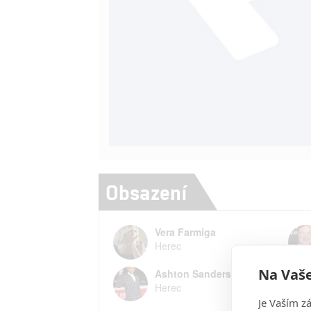
Obsazení
Vera Farmiga
Herec
Na Vaše
Ashton Sanders
Herec
Je Vaším z