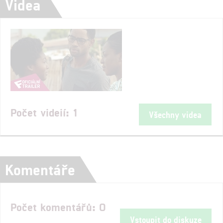
Videa
Počet videií: 1
Všechny videa
Komentáře
Počet komentářů: 0
Vstoupit do diskuze