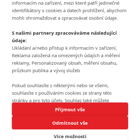
informacím na zařízení, mezi které patří jedinečné
DISKUZE
PŘIHLÁSIT
identifikátory v cookies a datech prohlížení, abychom
REGISTROVAT
mohli shromažďovat a zpracovávat osobní údaje.
Šéfredaktorkou webu je
Petr Slavík
, e-mail
serialy@fandimefilmu.cz
S našimi partnery zpracováváme následující
údaje:
Máte-li zájem o inzerci na našem webu napište nám na e-mail
studio@koncal.com
Ukládání a/nebo přístup k informacím v zařízení,
Reklama založená na omezených údajích a měření
Ochrana osobních údajů
|
Zásady používání cookies
|
Pravidla webu
|
reklamy, Personalizovaný obsah, měření obsahu,
Upravit nastavení soukromí
průzkum publika a vývoj služeb
Pokud souhlasíte s některými nebo se všemi,
souhlasíte s používáním cookies ze strany této
stránky a pro tyto účely. Souhlas také můžete
Tato stránka používá soubory cookies.
odmítnout, ale v takovém případě vám na stránce
Přijmout vše
© 2016 – 2026 FandimeSerialum.cz / All rights reserved /
Více informací
nebudou k dispozici některé personalizované funkce.
Provozovatel webu je Koncal studio s.r.o.
Odmítnout vše
Vaše volby souhlasu se budou vztahovat pouze na
Rozumím
tuto webovou stránku. Vaše nastavení a odvolání
Více možností
Koncal studio s.r.o., IČO: 03604071, Lýskova 2073/57, Stodůlky, 155
souhlasu můžete kdykoli změnit na stránce s