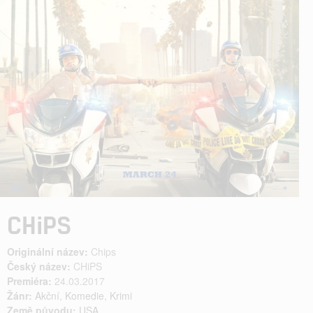
CHiPS
Originální název:
Chips
Český název:
CHiPS
Premiéra:
24.03.2017
Žánr:
Akční
,
Komedie
,
Krimi
Země původu:
USA