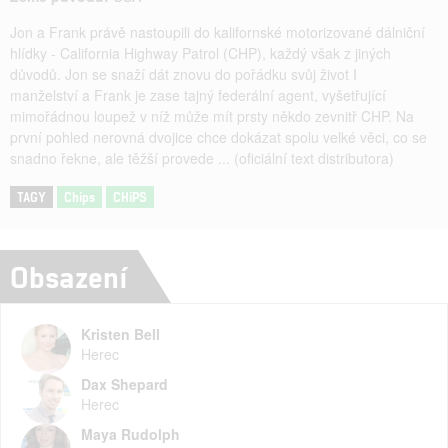
Jon a Frank právě nastoupili do kalifornské motorizované dálniční
hlídky - California Highway Patrol (CHP), každý však z jiných
důvodů. Jon se snaží dát znovu do pořádku svůj život I
manželství a Frank je zase tajný federální agent, vyšetřující
mimořádnou loupež v níž může mít prsty někdo zevnitř CHP. Na
první pohled nerovná dvojice chce dokázat spolu velké věci, co se
snadno řekne, ale těžší provede ... (oficiální text distributora)
TAGY
Chips
CHiPS
Obsazení
Kristen Bell
Herec
Dax Shepard
Herec
Maya Rudolph