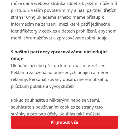
může daná webová stránka sdílet a k jakým může mít
přístup. S Vaším povolením my a
naši partneři třetích
stran (1019)
ukládáme a/nebo máme přístup k
informacím na zařízení, mezi které patří jedinečné
DISKUZE
PŘIHLÁSIT
identifikátory v cookies a datech prohlížení, abychom
REGISTROVAT
mohli shromažďovat a zpracovávat osobní údaje.
Šéfredaktorkou webu je
Petr Slavík
, e-mail
serialy@fandimefilmu.cz
S našimi partnery zpracováváme následující
údaje:
Máte-li zájem o inzerci na našem webu napište nám na e-mail
Ukládání a/nebo přístup k informacím v zařízení,
studio@koncal.com
Reklama založená na omezených údajích a měření
Ochrana osobních údajů
|
Zásady používání cookies
|
Pravidla webu
|
reklamy, Personalizovaný obsah, měření obsahu,
Upravit nastavení soukromí
průzkum publika a vývoj služeb
Pokud souhlasíte s některými nebo se všemi,
souhlasíte s používáním cookies ze strany této
stránky a pro tyto účely. Souhlas také můžete
Tato stránka používá soubory cookies.
odmítnout, ale v takovém případě vám na stránce
Přijmout vše
© 2016 – 2026 FandimeSerialum.cz / All rights reserved /
Více informací
nebudou k dispozici některé personalizované funkce.