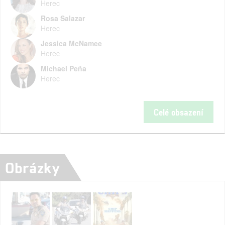
Herec
Rosa Salazar
Herec
Jessica McNamee
Herec
Michael Peña
Herec
Celé obsazení
Obrázky