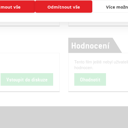
arzeneggera
jmout vše
Odmítnout vše
Více možn
Číst další
Hodnocení
Tento film ještě nebyl uživatel
hodnocen.
Vstoupit do diskuze
Ohodnotit