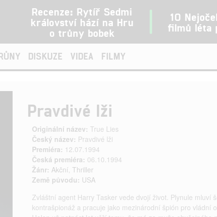
Recenze: Rytíř Sedmi
10 Nejoče
království hází na Hru
filmů léta
o trůny bobek
TRŮNY
DISKUZE
VIDEA
FILMY
Pravdivé lži
Originální název:
True Lies
Český název:
Pravdivé lži
Premiéra:
12.07.1994
Česká premiéra:
06.10.1994
Žánr:
Akční
,
Thriller
Země původu:
USA
Zvláštní agent Harry Tasker vede dvojí život. Plynule mluví š
kontrašpionáž a pracuje jako mezinárodní špión pro vládní o