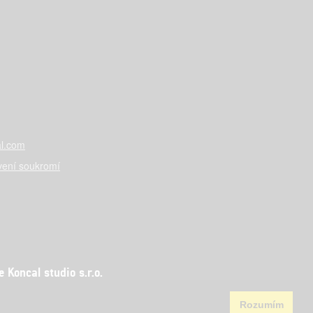
l.com
vení soukromí
Koncal studio s.r.o.
Rozumím