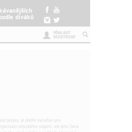
kávanějších
 podle diváků
PŘIHLÁSIT
REGISTROVAT
esti jazyky, je dobře vycvičen pro
rganizaci nejvyššího utajení, ale jeho žena