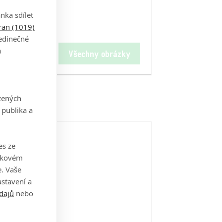
nka sdílet
tran (1019)
jedinečné
a
Všechny obrázky
zených
 publika a
es ze
takovém
. Vaše
stavení a
dajů
nebo