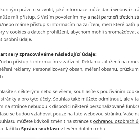
Počet obrázků: 1
James Cameron
ákonným právem si zvolit, jaké informace může daná webová strá
Režisér
může mít přístup. S Vaším povolením my a
naši partneři třetích s
/nebo máme přístup k informacím na zařízení, mezi které patří 
tory v cookies a datech prohlížení, abychom mohli shromažďovat 
Celé obsazení
t osobní údaje.
partnery zpracováváme následující údaje:
/nebo přístup k informacím v zařízení, Reklama založená na ome
Videa
měření reklamy, Personalizovaný obsah, měření obsahu, průzkum
eb
Počet videií: 0
lasíte s některými nebo se všemi, souhlasíte s používáním cooki
o stránky a pro tyto účely. Souhlas také můžete odmítnout, ale v 
m na stránce nebudou k dispozici některé personalizované funkce
lasu se budou vztahovat pouze na tuto webovou stránku. Vaše na
ouhlasu můžete kdykoli změnit na stránce s
ochranou osobních ú
divé lži: Seriálový remake
a tlačítko
Správa souhlasu
v levém dolním rohu.
l náhradu za Arnolda