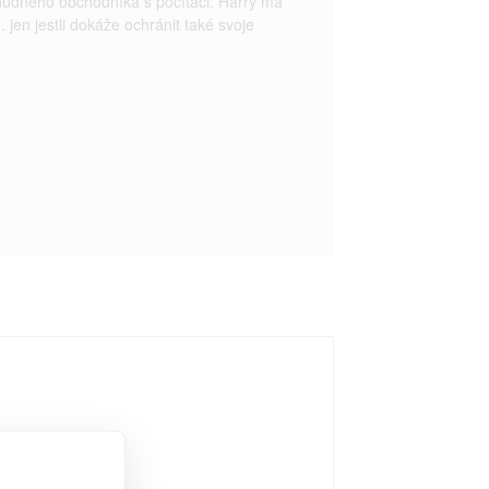
nudného obchodníka s počítači. Harry má
 jen jestli dokáže ochránit také svoje