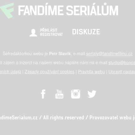
DISKUZE
PŘIHLÁSIT
REGISTROVAT
Šéfredaktorkou webu je
Petr Slavík
, e-mail
serialy@fandimefilmu.cz
li zájem o inzerci na našem webu napište nám na e-mail
studio@konca
ních údajů
|
Zásady používání cookies
|
Pravidla webu
|
Upravit nasta
meSerialum.cz / All rights reserved / Provozovatel webu je 