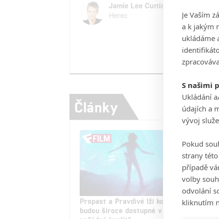
Jamie Lee Curtis
Je Vaším z
Herec
a k jakým 
ukládáme a
identifiká
zpracováva
S našimi 
Ukládání a
Články
údajích a 
vývoj služ
Pokud souh
strany tét
případě vá
volby souh
odvolání s
Propast a Pravdivé lži konečně
Prav
kliknutím n
budou široce dostupné v
naše