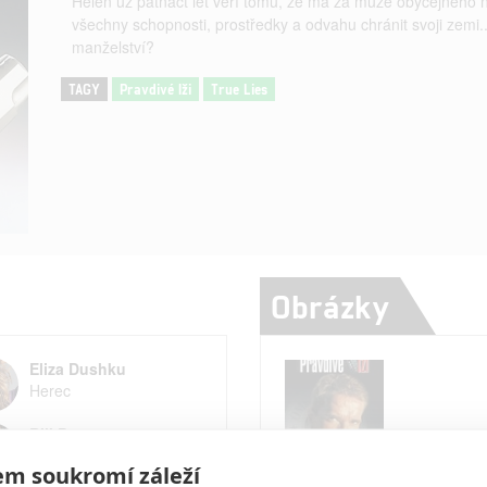
Helen už patnáct let věří tomu, že má za muže obyčejného 
všechny schopnosti, prostředky a odvahu chránit svoji zemi...
manželství?
TAGY
Pravdivé lži
True Lies
Obrázky
Eliza Dushku
Herec
Bill Paxton
Herec
m soukromí záleží