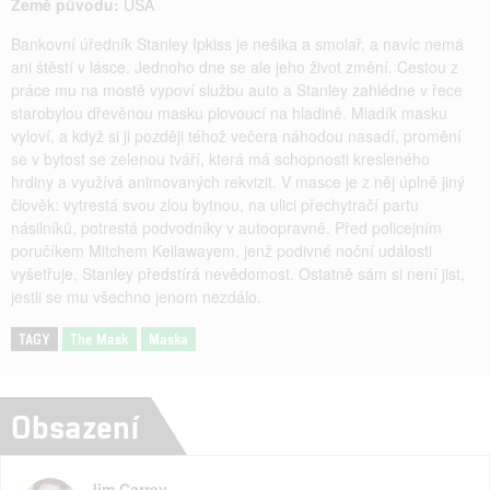
Země původu:
USA
Bankovní úředník Stanley Ipkiss je nešika a smolař, a navíc nemá
ani štěstí v lásce. Jednoho dne se ale jeho život změní. Cestou z
práce mu na mostě vypoví službu auto a Stanley zahlédne v řece
starobylou dřevěnou masku plovoucí na hladině. Mladík masku
vyloví, a když si ji později téhož večera náhodou nasadí, promění
se v bytost se zelenou tváří, která má schopnosti kresleného
hrdiny a využívá animovaných rekvizit. V masce je z něj úplně jiný
člověk: vytrestá svou zlou bytnou, na ulici přechytračí partu
násilníků, potrestá podvodníky v autoopravně. Před policejním
poručíkem Mitchem Kellawayem, jenž podivné noční události
vyšetřuje, Stanley předstírá nevědomost. Ostatně sám si není jist,
jestli se mu všechno jenom nezdálo.
TAGY
The Mask
Maska
Obsazení
Jim Carrey