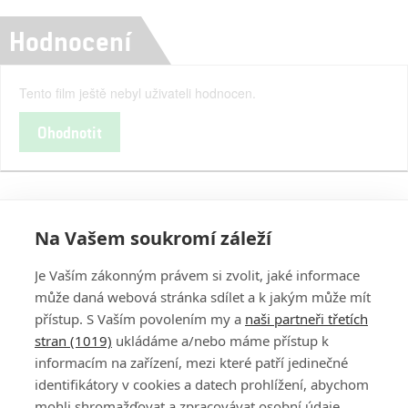
Hodnocení
Tento film ještě nebyl uživateli hodnocen.
Ohodnotit
Na Vašem soukromí záleží
Je Vaším zákonným právem si zvolit, jaké informace
může daná webová stránka sdílet a k jakým může mít
přístup. S Vaším povolením my a
naši partneři třetích
stran (1019)
ukládáme a/nebo máme přístup k
informacím na zařízení, mezi které patří jedinečné
DISKUZE
PŘIHLÁSIT
identifikátory v cookies a datech prohlížení, abychom
REGISTROVAT
mohli shromažďovat a zpracovávat osobní údaje.