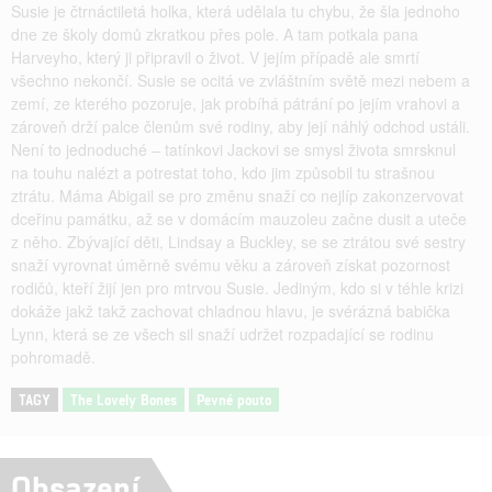
Susie je čtrnáctiletá holka, která udělala tu chybu, že šla jednoho
dne ze školy domů zkratkou přes pole. A tam potkala pana
Harveyho, který ji připravil o život. V jejím případě ale smrtí
všechno nekončí. Susie se ocitá ve zvláštním světě mezi nebem a
zemí, ze kterého pozoruje, jak probíhá pátrání po jejím vrahovi a
zároveň drží palce členům své rodiny, aby její náhlý odchod ustáli.
Není to jednoduché – tatínkovi Jackovi se smysl života smrsknul
na touhu nalézt a potrestat toho, kdo jim způsobil tu strašnou
ztrátu. Máma Abigail se pro změnu snaží co nejlíp zakonzervovat
dceřinu památku, až se v domácím mauzoleu začne dusit a uteče
z něho. Zbývající děti, Lindsay a Buckley, se se ztrátou své sestry
snaží vyrovnat úměrně svému věku a zároveň získat pozornost
rodičů, kteří žijí jen pro mtrvou Susie. Jediným, kdo si v téhle krizi
dokáže jakž takž zachovat chladnou hlavu, je svérázná babička
Lynn, která se ze všech sil snaží udržet rozpadající se rodinu
pohromadě.
TAGY
The Lovely Bones
Pevné pouto
Obsazení