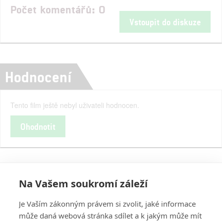
Počet komentářů: 0
Vstoupit do diskuze
Hodnocení
Tento film ještě nebyl uživateli hodnocen.
Ohodnotit
Na Vašem soukromí záleží
Je Vaším zákonným právem si zvolit, jaké informace
může daná webová stránka sdílet a k jakým může mít