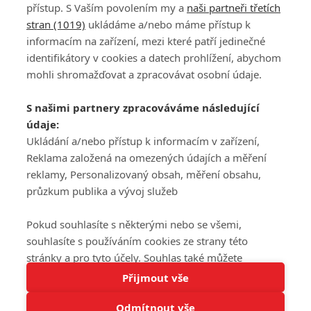
přístup. S Vaším povolením my a
naši partneři třetích
stran (1019)
ukládáme a/nebo máme přístup k
informacím na zařízení, mezi které patří jedinečné
DISKUZE
PŘIHLÁSIT
identifikátory v cookies a datech prohlížení, abychom
REGISTROVAT
mohli shromažďovat a zpracovávat osobní údaje.
Šéfredaktorkou webu je
Petr Slavík
, e-mail
serialy@fandimefilmu.cz
S našimi partnery zpracováváme následující
údaje:
Máte-li zájem o inzerci na našem webu napište nám na e-mail
Ukládání a/nebo přístup k informacím v zařízení,
studio@koncal.com
Reklama založená na omezených údajích a měření
Ochrana osobních údajů
|
Zásady používání cookies
|
Pravidla webu
|
reklamy, Personalizovaný obsah, měření obsahu,
Upravit nastavení soukromí
průzkum publika a vývoj služeb
Pokud souhlasíte s některými nebo se všemi,
souhlasíte s používáním cookies ze strany této
stránky a pro tyto účely. Souhlas také můžete
Tato stránka používá soubory cookies.
odmítnout, ale v takovém případě vám na stránce
Přijmout vše
© 2016 – 2026 FandimeSerialum.cz / All rights reserved /
Více informací
nebudou k dispozici některé personalizované funkce.
Provozovatel webu je Koncal studio s.r.o.
Odmítnout vše
Vaše volby souhlasu se budou vztahovat pouze na