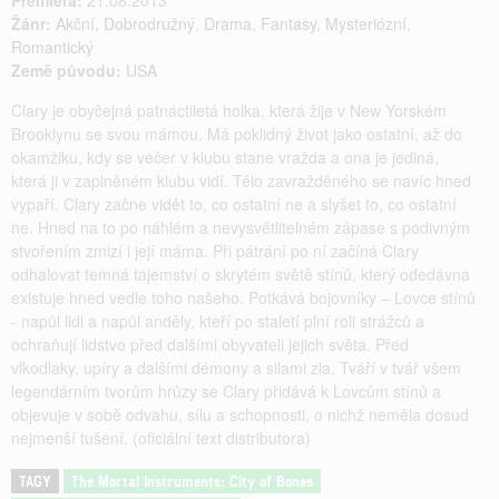
Premiéra:
21.08.2013
Žánr:
Akční
,
Dobrodružný
,
Drama
,
Fantasy
,
Mysteriózní
,
Romantický
Země původu:
USA
Clary je obyčejná patnáctiletá holka, která žije v New Yorském
Brooklynu se svou mámou. Má poklidný život jako ostatní, až do
okamžiku, kdy se večer v klubu stane vražda a ona je jediná,
která ji v zaplněném klubu vidí. Tělo zavražděného se navíc hned
vypaří. Clary začne vidět to, co ostatní ne a slyšet to, co ostatní
ne. Hned na to po náhlém a nevysvětlitelném zápase s podivným
stvořením zmizí i její máma. Při pátrání po ní začíná Clary
odhalovat temná tajemství o skrytém světě stínů, který odedávna
existuje hned vedle toho našeho. Potkává bojovníky – Lovce stínů
- napůl lidi a napůl anděly, kteří po staletí plní roli strážců a
ochraňují lidstvo před dalšími obyvateli jejich světa. Před
vlkodlaky, upíry a dalšími démony a silami zla. Tváří v tvář všem
legendárním tvorům hrůzy se Clary přidává k Lovcům stínů a
objevuje v sobě odvahu, sílu a schopnosti, o nichž neměla dosud
nejmenší tušení. (oficiální text distributora)
TAGY
The Mortal Instruments: City of Bones