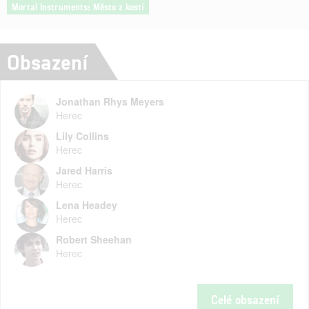
Mortal Instruments: Město z kostí
Obsazení
Jonathan Rhys Meyers
Herec
Lily Collins
Herec
Jared Harris
Herec
Lena Headey
Herec
Robert Sheehan
Herec
Celé obsazení