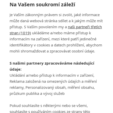
Na Vašem soukromí záleží
Je Vaším zákonným právem si zvolit, jaké informace
může daná webová stránka sdílet a k jakým může mít
přístup. S Vaším povolením my a
naši partneři třetích
stran (1019)
ukládáme a/nebo máme přístup k
informacím na zařízení, mezi které patří jedinečné
DISKUZE
PŘIHLÁSIT
identifikátory v cookies a datech prohlížení, abychom
REGISTROVAT
mohli shromažďovat a zpracovávat osobní údaje.
Šéfredaktorkou webu je
Petr Slavík
, e-mail
serialy@fandimefilmu.cz
S našimi partnery zpracováváme následující
údaje:
Máte-li zájem o inzerci na našem webu napište nám na e-mail
studio@koncal.com
Ukládání a/nebo přístup k informacím v zařízení,
Reklama založená na omezených údajích a měření
Ochrana osobních údajů
|
Zásady používání cookies
|
Pravidla webu
|
reklamy, Personalizovaný obsah, měření obsahu,
Upravit nastavení soukromí
průzkum publika a vývoj služeb
Pokud souhlasíte s některými nebo se všemi,
souhlasíte s používáním cookies ze strany této