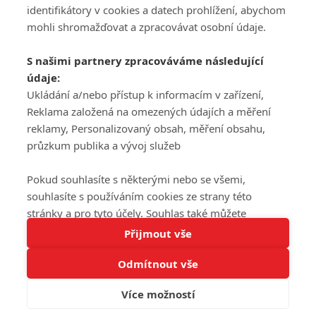
DISKUZE
PŘIHLÁSIT
identifikátory v cookies a datech prohlížení, abychom
REGISTROVAT
mohli shromažďovat a zpracovávat osobní údaje.
Šéfredaktorkou webu je
Petr Slavík
, e-mail
serialy@fandimefilmu.cz
S našimi partnery zpracováváme následující
údaje:
Máte-li zájem o inzerci na našem webu napište nám na e-mail
studio@koncal.com
Ukládání a/nebo přístup k informacím v zařízení,
Reklama založená na omezených údajích a měření
Ochrana osobních údajů
|
Zásady používání cookies
|
Pravidla webu
|
reklamy, Personalizovaný obsah, měření obsahu,
Upravit nastavení soukromí
průzkum publika a vývoj služeb
Pokud souhlasíte s některými nebo se všemi,
souhlasíte s používáním cookies ze strany této
stránky a pro tyto účely. Souhlas také můžete
Tato stránka používá soubory cookies.
odmítnout, ale v takovém případě vám na stránce
Přijmout vše
© 2016 – 2026 FandimeSerialum.cz / All rights reserved /
Více informací
nebudou k dispozici některé personalizované funkce.
Provozovatel webu je Koncal studio s.r.o.
Odmítnout vše
Vaše volby souhlasu se budou vztahovat pouze na
Rozumím
tuto webovou stránku. Vaše nastavení a odvolání
Více možností
Koncal studio s.r.o., IČO: 03604071, Lýskova 2073/57, Stodůlky, 155
souhlasu můžete kdykoli změnit na stránce s
00, Praha 5
ochranou osobních údajů
nebo kliknutím na tlačítko