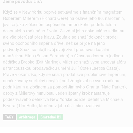
Země původu:
USA
Když se v New Yorku poprvé setkáváme s finančním magnátem
Robertem Millerem (Richard Gere) na oslavě jeho 60. narozenin,
jeví se jako ztělesnění úspěšného amerického podnikatele a
dokonalého rodinného života. Za zdmi jeho dokonalého sídla mu
ale vše přerůstá přes hlavu. Zoufale se snaží dokončit prodej
svého obchodního impéria dříve, než se přijde na jeho
podvody.Snaží se utajit svůj dvojí život před svou loajální
manželkou Ellen (Susan Sarandon) a úžasnou dcerou a jedinou
dědičkou Brooke (Brit Marling). Miller se snaží vybalancovat aféru
s francouzskou prodavačkou umění Julií Côte (Laetitia Casta).
Právě v okamžiku, kdy se snaží prodat své problémové impérium,
neočekávaný smrtelný omyl jej nutí žonglovat se svou rodinou,
podnikáním a zločinem za pomoci Jimmyho Granta (Nate Parker),
osoby z Millerovy minulosti. Jeden špatný krok nastartuje
podezřívavého detektiva New Yorské policie, detektiva Michaela
Bryera (Tim Roth), kterého v jeho úsilí nic nezastaví..
TAGY
Arbitrage
Smrtelné lži