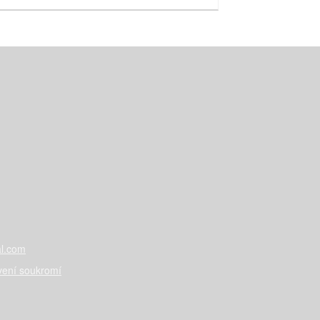
l.com
vení soukromí