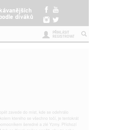
kávanějších
 podle diváků
PŘIHLÁSIT
REGISTROVAT
ět zavede do míst, kde se odehrálo
 kolem kterého se všechno točí, je tentokrát
 pomocníkem šeredné a zlé Yzmy. Příchozí