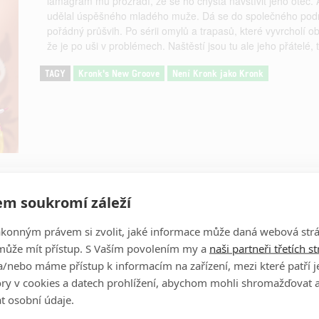
lamagram mu prozradí, že se ho chystá navštívit jeho otec. 
udělal úspěšného mladého muže. Dá se do společného podn
pořádný průšvih. Po sérii omylů a trapasů, které vyvrcholí 
že je po uši v problémech. Naštěstí jsou tu ale jeho přátelé
TAGY
Kronk's New Groove
Není Kronk jako Kronk
Obrázky
m soukromí záleží
ákonným právem si zvolit, jaké informace může daná webová strá
může mít přístup. S Vaším povolením my a
naši partneři třetích s
/nebo máme přístup k informacím na zařízení, mezi které patří 
tory v cookies a datech prohlížení, abychom mohli shromažďovat 
t osobní údaje.