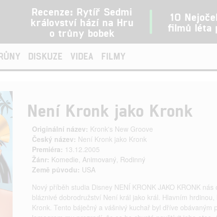
Recenze: Rytíř Sedmi
10 Nejoče
království hází na Hru
filmů léta
o trůny bobek
TRŮNY
DISKUZE
VIDEA
FILMY
Není Kronk jako Kronk
Originální název:
Kronk's New Groove
Český název:
Není Kronk jako Kronk
Premiéra:
13.12.2005
Žánr:
Komedie
,
Animovaný
,
Rodinný
Země původu:
USA
Nový příběh studia Disney NENÍ KRONK JAKO KRONK nás op
bláznivé dobrodružství Není král jako král. Hlavním hrdinou,
Kronk. Tento báječný a vášnivý kuchař byl dříve obávaným