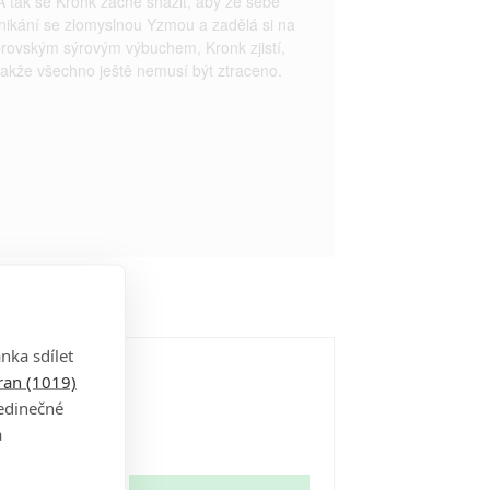
A tak se Kronk začne snažit, aby ze sebe
ikání se zlomyslnou Yzmou a zadělá si na
obrovským sýrovým výbuchem, Kronk zjistí,
, takže všechno ještě nemusí být ztraceno.
nka sdílet
tran (1019)
jedinečné
a