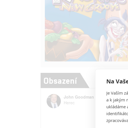
Obsazení
Na Vaše
Je Vaším z
John Goodman
a k jakým 
Herec
ukládáme a
identifiká
zpracováva