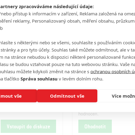
Počet obrázků: 1
Celé obsazení
partnery zpracováváme následující údaje:
/nebo přístup k informacím v zařízení, Reklama založená na ome
měření reklamy, Personalizovaný obsah, měření obsahu, průzkum
eb
Videa
lasíte s některými nebo se všemi, souhlasíte s používáním cooki
o stránky a pro tyto účely. Souhlas také můžete odmítnout, ale v 
m na stránce nebudou k dispozici některé personalizované funkce
Počet videií: 0
lasu se budou vztahovat pouze na tuto webovou stránku. Vaše na
ouhlasu můžete kdykoli změnit na stránce s
ochranou osobních ú
a tlačítko
Správa souhlasu
v levém dolním rohu.
Hodnocení
jmout vše
Odmítnout vše
Více možn
Tento film ještě nebyl uživatel
hodnocen.
Vstoupit do diskuze
Ohodnotit