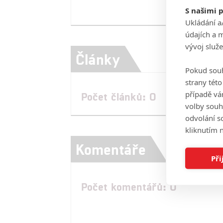
S našimi 
Ukládání a
údajích a 
vývoj služ
Články
Pokud souh
strany tét
případě vá
Počet článků: 0
volby souh
odvolání s
kliknutím n
Komentáře
Při
Počet komentářů: 0