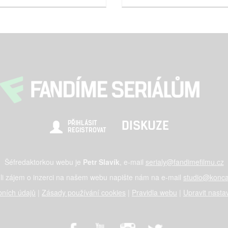
DISKUZE
PŘIHLÁSIT
REGISTROVAT
Šéfredaktorkou webu je
Petr Slavík
, e-mail
serialy@fandimefilmu.cz
li zájem o inzerci na našem webu napište nám na e-mail
studio@konca
ních údajů
|
Zásady používání cookies
|
Pravidla webu
|
Upravit nasta