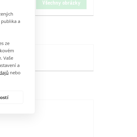
Všechny obrázky
zených
 publika a
es ze
takovém
. Vaše
stavení a
dajů
nebo
ostí
i