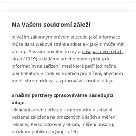
Na Vašem soukromí záleží
Je Vaším zákonným právem si zvolit, jaké informace
může daná webová stránka sdílet a k jakým může mít
přístup. S Vaším povolením my a
naši partneři třetích
stran (1019)
ukládáme a/nebo máme přístup k
informacím na zařízení, mezi které patří jedinečné
DISKUZE
PŘIHLÁSIT
identifikátory v cookies a datech prohlížení, abychom
REGISTROVAT
mohli shromažďovat a zpracovávat osobní údaje.
Šéfredaktorkou webu je
Petr Slavík
, e-mail
serialy@fandimefilmu.cz
S našimi partnery zpracováváme následující
údaje:
Máte-li zájem o inzerci na našem webu napište nám na e-mail
studio@koncal.com
Ukládání a/nebo přístup k informacím v zařízení,
Reklama založená na omezených údajích a měření
Ochrana osobních údajů
|
Zásady používání cookies
|
Pravidla webu
|
reklamy, Personalizovaný obsah, měření obsahu,
Upravit nastavení soukromí
průzkum publika a vývoj služeb