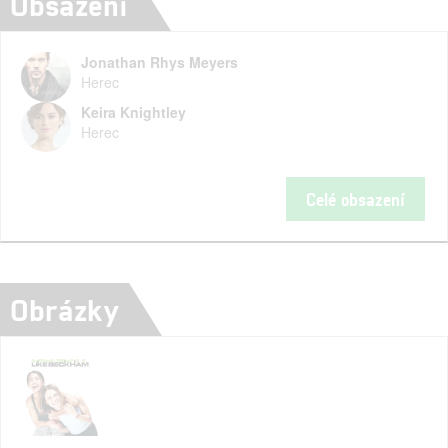
Obsazení
Jonathan Rhys Meyers
Herec
Keira Knightley
Herec
Celé obsazení
Obrázky