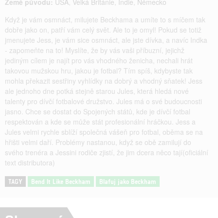
Země původu:
USA
,
Velká Británie
,
Indie
,
Německo
Když je vám osmnáct, milujete Beckhama a umíte to s míčem tak
dobře jako on, patří vám celý svět. Ale to je omyl! Pokud se totiž
jmenujete Jess, je vám sice osmnáct, ale jste dívka, a navíc Indka
- zapomeňte na to! Myslíte, že by vás vaši příbuzní, jejichž
jediným cílem je najít pro vás vhodného ženicha, nechali hrát
takovou mužskou hru, jakou je fotbal? Tím spíš, kdybyste tak
mohla překazit sestřiny vyhlídky na dobrý a vhodný sňatek! Jess
ale jednoho dne potká stejně starou Jules, která hledá nové
talenty pro dívčí fotbalové družstvo. Jules má o své budoucnosti
jasno. Chce se dostat do Spojených států, kde je dívčí fotbal
respektován a kde se může stát profesionální hráčkou. Jess a
Jules velmi rychle sblíží společná vášeň pro fotbal, oběma se na
hřišti velmi daří. Problémy nastanou, když se obě zamilují do
svého trenéra a Jessini rodiče zjistí, že jim dcera něco tají(oficiální
text distributora)
TAGY
Bend It Like Beckham
Blafuj jako Beckham