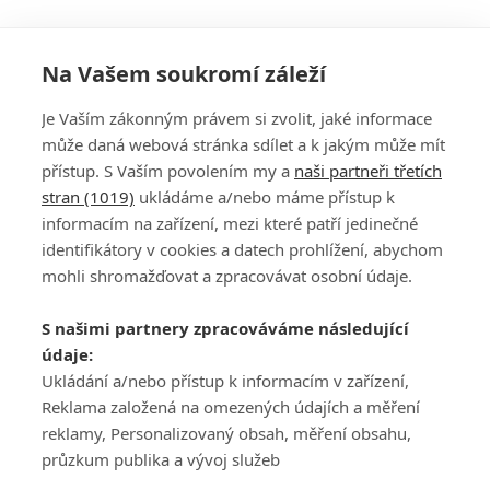
Na Vašem soukromí záleží
Je Vaším zákonným právem si zvolit, jaké informace
může daná webová stránka sdílet a k jakým může mít
přístup. S Vaším povolením my a
naši partneři třetích
stran (1019)
ukládáme a/nebo máme přístup k
informacím na zařízení, mezi které patří jedinečné
DISKUZE
PŘIHLÁSIT
identifikátory v cookies a datech prohlížení, abychom
REGISTROVAT
mohli shromažďovat a zpracovávat osobní údaje.
Šéfredaktorkou webu je
Petr Slavík
, e-mail
serialy@fandimefilmu.cz
S našimi partnery zpracováváme následující
údaje:
Máte-li zájem o inzerci na našem webu napište nám na e-mail
studio@koncal.com
Ukládání a/nebo přístup k informacím v zařízení,
Reklama založená na omezených údajích a měření
Ochrana osobních údajů
|
Zásady používání cookies
|
Pravidla webu
|
reklamy, Personalizovaný obsah, měření obsahu,
Upravit nastavení soukromí
průzkum publika a vývoj služeb