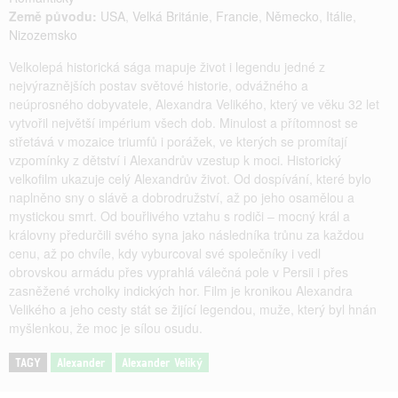
Země původu:
USA
,
Velká Británie
,
Francie
,
Německo
,
Itálie
,
Nizozemsko
Velkolepá historická sága mapuje život i legendu jedné z
nejvýraznějších postav světové historie, odvážného a
neúprosného dobyvatele, Alexandra Velikého, který ve věku 32 let
vytvořil největší impérium všech dob. Minulost a přítomnost se
střetává v mozaice triumfů i porážek, ve kterých se promítají
vzpomínky z dětství i Alexandrův vzestup k moci. Historický
velkofilm ukazuje celý Alexandrův život. Od dospívání, které bylo
naplněno sny o slávě a dobrodružství, až po jeho osamělou a
mystickou smrt. Od bouřlivého vztahu s rodiči – mocný král a
královny předurčili svého syna jako následníka trůnu za každou
cenu, až po chvíle, kdy vyburcoval své společníky i vedl
obrovskou armádu přes vyprahlá válečná pole v Persii i přes
zasněžené vrcholky indických hor. Film je kronikou Alexandra
Velikého a jeho cesty stát se žijící legendou, muže, který byl hnán
myšlenkou, že moc je sílou osudu.
TAGY
Alexander
Alexander Veliký