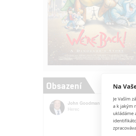
Obsazení
Na Vaše
Je Vaším z
John Goodman
a k jakým 
Herec
ukládáme a
identifiká
zpracováva