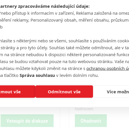
Počet obrázků: 1
Celé obsazení
partnery zpracováváme následující údaje:
/nebo přístup k informacím v zařízení, Reklama založená na ome
měření reklamy, Personalizovaný obsah, měření obsahu, průzkum
eb
Videa
lasíte s některými nebo se všemi, souhlasíte s používáním cooki
o stránky a pro tyto účely. Souhlas také můžete odmítnout, ale v 
m na stránce nebudou k dispozici některé personalizované funkce
Počet videií: 0
lasu se budou vztahovat pouze na tuto webovou stránku. Vaše na
ouhlasu můžete kdykoli změnit na stránce s
ochranou osobních ú
a tlačítko
Správa souhlasu
v levém dolním rohu.
Hodnocení
jmout vše
Odmítnout vše
Více možn
Tento film ještě nebyl uživatel
hodnocen.
Vstoupit do diskuze
Ohodnotit