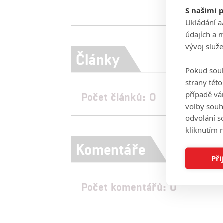
S našimi 
Ukládání a
údajích a 
vývoj služ
Články
Pokud souh
strany tét
případě vá
Počet článků: 0
volby souh
odvolání s
kliknutím n
Komentáře
Při
Počet komentářů: 0