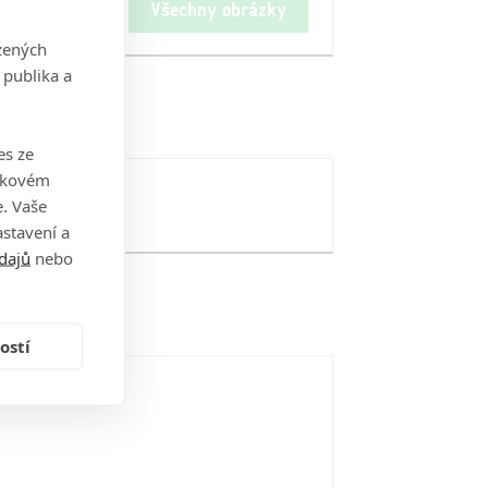
Všechny obrázky
zených
 publika a
es ze
takovém
. Vaše
stavení a
dajů
nebo
ostí
i