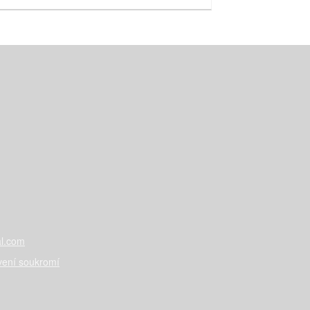
l.com
vení soukromí