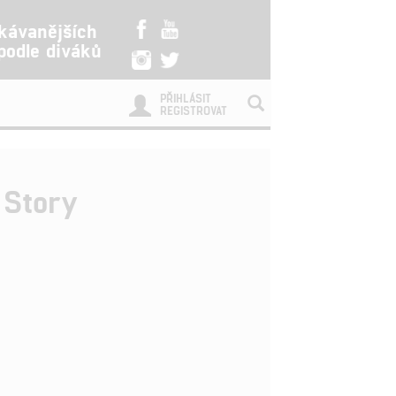
kávanějších
 podle diváků
PŘIHLÁSIT
REGISTROVAT
 Story