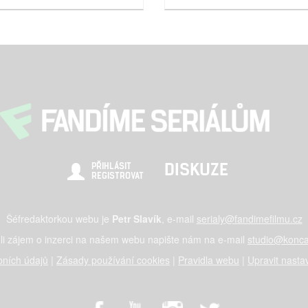
DISKUZE
PŘIHLÁSIT
REGISTROVAT
Šéfredaktorkou webu je
Petr Slavík
, e-mail
serialy@fandimefilmu.cz
li zájem o inzerci na našem webu napište nám na e-mail
studio@konca
ních údajů
|
Zásady používání cookies
|
Pravidla webu
|
Upravit nasta