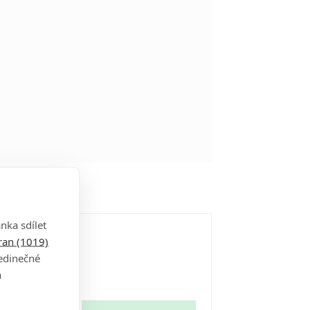
nka sdílet
tran (1019)
jedinečné
a