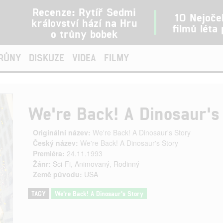
Recenze: Rytíř Sedmi
10 Nejoče
království hází na Hru
filmů léta
o trůny bobek
TRŮNY
DISKUZE
VIDEA
FILMY
We're Back! A Dinosaur's
Originální název:
We're Back! A Dinosaur's Story
Český název:
We're Back! A Dinosaur's Story
Premiéra:
24.11.1993
Žánr:
Sci-Fi
,
Animovaný
,
Rodinný
Země původu:
USA
TAGY
We're Back! A Dinosaur's Story