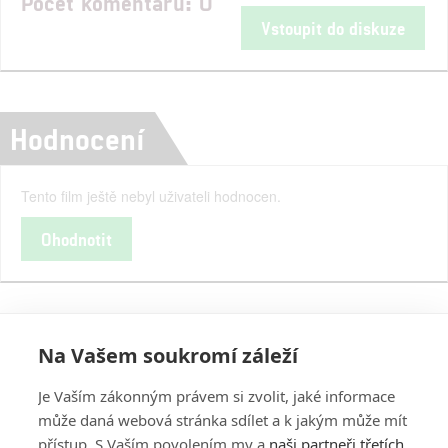
Počet komentářů: 0
Vstoupit do diskuze
Hodnocení
Tento film ještě nebyl uživateli hodnocen.
Ohodnotit
Na Vašem soukromí záleží
Je Vaším zákonným právem si zvolit, jaké informace
může daná webová stránka sdílet a k jakým může mít
přístup. S Vaším povolením my a
naši partneři třetích