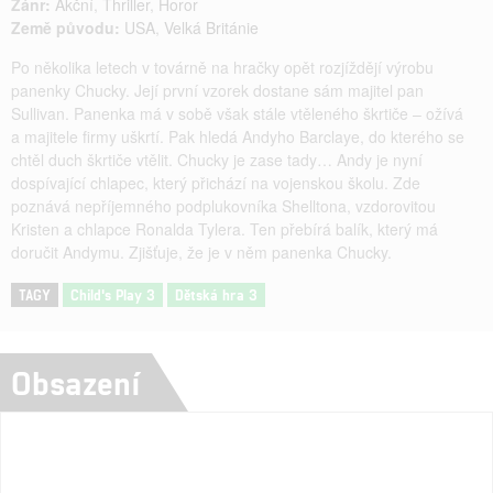
Žánr:
Akční
,
Thriller
,
Horor
Země původu:
USA
,
Velká Británie
Po několika letech v továrně na hračky opět rozjíždějí výrobu
panenky Chucky. Její první vzorek dostane sám majitel pan
Sullivan. Panenka má v sobě však stále vtěleného škrtiče – ožívá
a majitele firmy uškrtí. Pak hledá Andyho Barclaye, do kterého se
chtěl duch škrtiče vtělit. Chucky je zase tady… Andy je nyní
dospívající chlapec, který přichází na vojenskou školu. Zde
poznává nepříjemného podplukovníka Shelltona, vzdorovitou
Kristen a chlapce Ronalda Tylera. Ten přebírá balík, který má
doručit Andymu. Zjišťuje, že je v něm panenka Chucky.
TAGY
Child's Play 3
Dětská hra 3
Obsazení