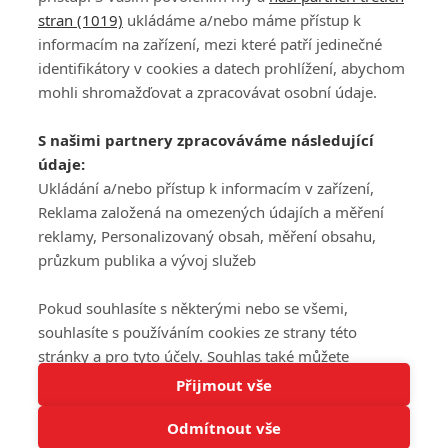
stran (1019)
ukládáme a/nebo máme přístup k
informacím na zařízení, mezi které patří jedinečné
DISKUZE
PŘIHLÁSIT
identifikátory v cookies a datech prohlížení, abychom
REGISTROVAT
mohli shromažďovat a zpracovávat osobní údaje.
Šéfredaktorkou webu je
Petr Slavík
, e-mail
serialy@fandimefilmu.cz
S našimi partnery zpracováváme následující
údaje:
Máte-li zájem o inzerci na našem webu napište nám na e-mail
studio@koncal.com
Ukládání a/nebo přístup k informacím v zařízení,
Reklama založená na omezených údajích a měření
Ochrana osobních údajů
|
Zásady používání cookies
|
Pravidla webu
|
reklamy, Personalizovaný obsah, měření obsahu,
Upravit nastavení soukromí
průzkum publika a vývoj služeb
Pokud souhlasíte s některými nebo se všemi,
souhlasíte s používáním cookies ze strany této
stránky a pro tyto účely. Souhlas také můžete
Tato stránka používá soubory cookies.
odmítnout, ale v takovém případě vám na stránce
Přijmout vše
© 2016 – 2026 FandimeSerialum.cz / All rights reserved /
Více informací
nebudou k dispozici některé personalizované funkce.
Provozovatel webu je Koncal studio s.r.o.
Odmítnout vše
Vaše volby souhlasu se budou vztahovat pouze na