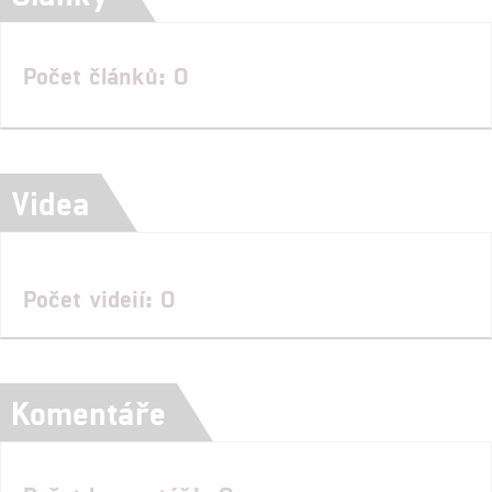
Počet článků: 0
Videa
Počet videií: 0
Komentáře