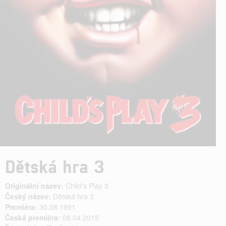
Dětská hra 3
Originální název:
Child's Play 3
Český název:
Dětská hra 3
Premiéra:
30.08.1991
Česká premiéra:
08.04.2015