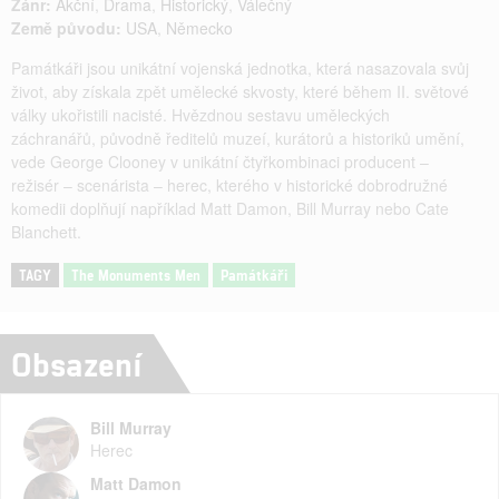
Žánr:
Akční
,
Drama
,
Historický
,
Válečný
Země původu:
USA
,
Německo
Památkáři jsou unikátní vojenská jednotka, která nasazovala svůj
život, aby získala zpět umělecké skvosty, které během II. světové
války ukořistili nacisté. Hvězdnou sestavu uměleckých
záchranářů, původně ředitelů muzeí, kurátorů a historiků umění,
vede George Clooney v unikátní čtyřkombinaci producent –
režisér – scenárista – herec, kterého v historické dobrodružné
komedii doplňují například Matt Damon, Bill Murray nebo Cate
Blanchett.
TAGY
The Monuments Men
Památkáři
Obsazení
Bill Murray
Herec
Matt Damon