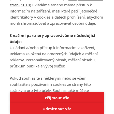
stran (1019)
ukládáme a/nebo máme přístup k
informacím na zařízení, mezi které patří jedinečné
DISKUZE
PŘIHLÁSIT
identifikátory v cookies a datech prohlížení, abychom
REGISTROVAT
mohli shromažďovat a zpracovávat osobní údaje.
Šéfredaktorkou webu je
Petr Slavík
, e-mail
serialy@fandimefilmu.cz
S našimi partnery zpracováváme následující
údaje:
Máte-li zájem o inzerci na našem webu napište nám na e-mail
studio@koncal.com
Ukládání a/nebo přístup k informacím v zařízení,
Reklama založená na omezených údajích a měření
Ochrana osobních údajů
|
Zásady používání cookies
|
Pravidla webu
|
reklamy, Personalizovaný obsah, měření obsahu,
Upravit nastavení soukromí
průzkum publika a vývoj služeb
Pokud souhlasíte s některými nebo se všemi,
souhlasíte s používáním cookies ze strany této
stránky a pro tyto účely. Souhlas také můžete
Tato stránka používá soubory cookies.
odmítnout, ale v takovém případě vám na stránce
Přijmout vše
© 2016 – 2026 FandimeSerialum.cz / All rights reserved /
Více informací
nebudou k dispozici některé personalizované funkce.
Provozovatel webu je Koncal studio s.r.o.
Odmítnout vše
Vaše volby souhlasu se budou vztahovat pouze na