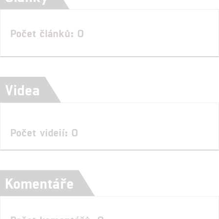
Počet článků: 0
Videa
Počet videií: 0
Komentáře