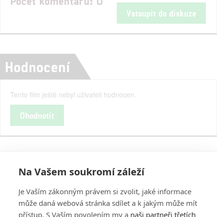
Počet komentářů: 0
Vstoupit do diskuze
Hodnocení
Tento film ještě nebyl uživateli hodnocen.
Ohodnotit
Na Vašem soukromí záleží
Je Vaším zákonným právem si zvolit, jaké informace
může daná webová stránka sdílet a k jakým může mít
přístup. S Vaším povolením my a
naši partneři třetích