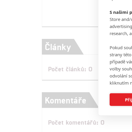
S našimi 
Store and/
advertisin
research, 
Články
Pokud souh
strany tét
případě vá
Počet článků: 0
volby souh
odvolání s
kliknutím n
Komentáře
Při
Počet komentářů: 0