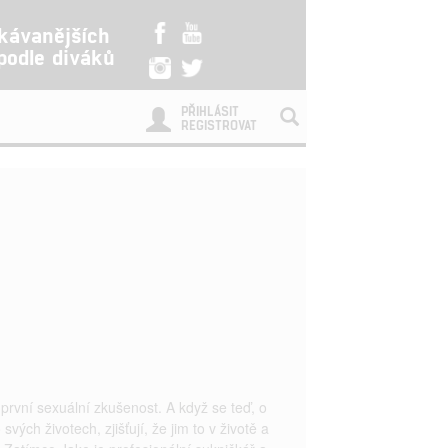
kávanějších
 podle diváků
PŘIHLÁSIT
REGISTROVAT
i první sexuální zkušenost. A když se teď, o
vých životech, zjišťují, že jim to v životě a