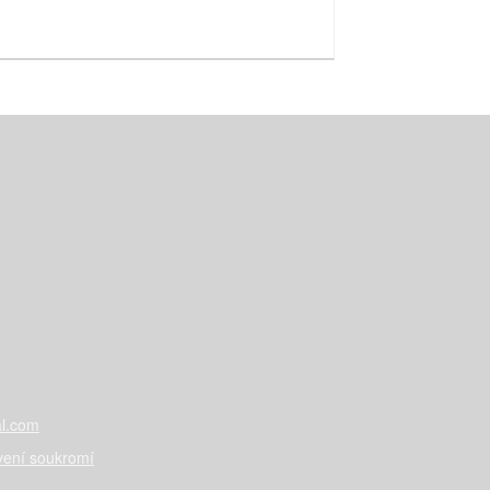
l.com
vení soukromí