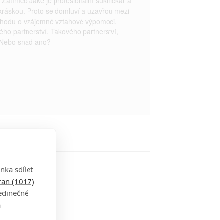
 Zatímco Jake je profesionální sukničkář a
kráskou. Proto se domluví a uzavřou mezi
dohodu o vzájemné vztahové výpomoci.
ého partnerství. Takového partnerství,
 Nebo snad ano?
nka sdílet
tran (1017)
jedinečné
a