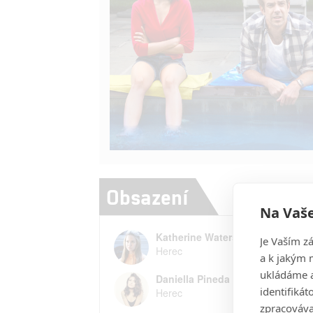
Obsazení
Na Vaše
Katherine Waterston
Je Vaším z
Herec
a k jakým 
ukládáme a
Daniella Pineda
identifiká
Herec
zpracováva