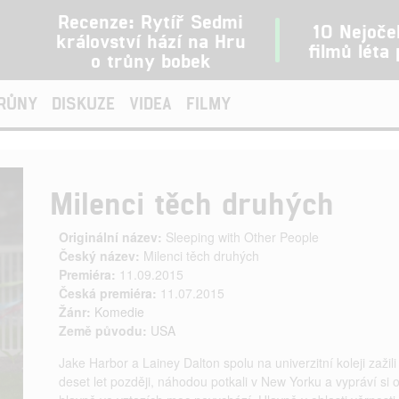
Recenze: Rytíř Sedmi
10 Nejoče
království hází na Hru
filmů léta
o trůny bobek
TRŮNY
DISKUZE
VIDEA
FILMY
Milenci těch druhých
Originální název:
Sleeping with Other People
Český název:
Milenci těch druhých
Premiéra:
11.09.2015
Česká premiéra:
11.07.2015
Žánr:
Komedie
Země původu:
USA
Jake Harbor a Lainey Dalton spolu na univerzitní koleji zažil
deset let později, náhodou potkali v New Yorku a vypráví si o s