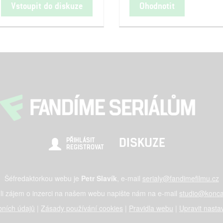
Vstoupit do diskuze
Ohodnotit
DISKUZE
PŘIHLÁSIT
REGISTROVAT
Šéfredaktorkou webu je
Petr Slavík
, e-mail
serialy@fandimefilmu.cz
li zájem o inzerci na našem webu napište nám na e-mail
studio@konca
ních údajů
|
Zásady používání cookies
|
Pravidla webu
|
Upravit nasta