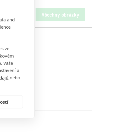
Všechny obrázky
data and
ience
es ze
takovém
. Vaše
stavení a
dajů
nebo
ostí
i