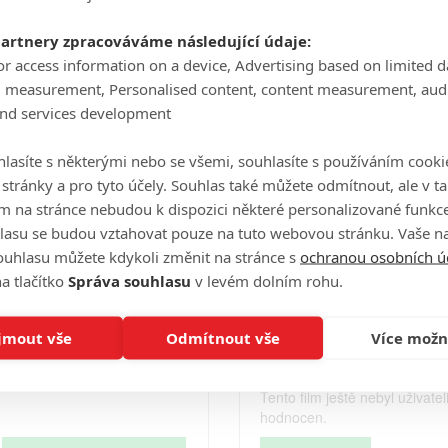
Počet obrázků: 1
partnery zpracováváme následující údaje:
Celé obsazení
or access information on a device, Advertising based on limited 
g measurement, Personalised content, content measurement, aud
and services development
Videa
lasíte s některými nebo se všemi, souhlasíte s používáním cooki
o stránky a pro tyto účely. Souhlas také můžete odmítnout, ale v 
m na stránce nebudou k dispozici některé personalizované funkce
lasu se budou vztahovat pouze na tuto webovou stránku. Vaše na
Počet videií: 0
ouhlasu můžete kdykoli změnit na stránce s
ochranou osobních ú
a tlačítko
Správa souhlasu
v levém dolním rohu.
Hodnocení
jmout vše
Odmítnout vše
Více možn
Tento film ještě nebyl uživatel
hodnocen.