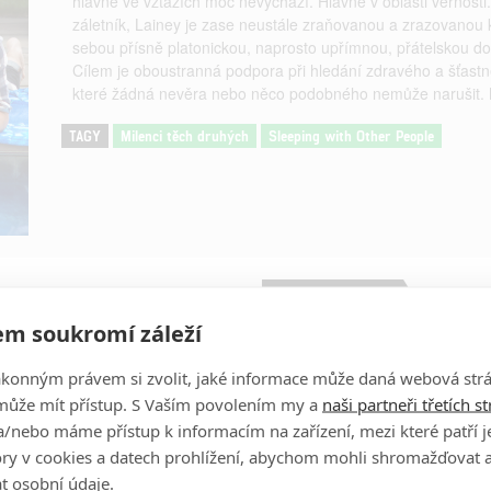
hlavně ve vztazích moc nevychází. Hlavně v oblasti věrnosti.
záletník, Lainey je zase neustále zraňovanou a zrazovanou 
sebou přísně platonickou, naprosto upřímnou, přátelskou 
Cílem je oboustranná podpora při hledání zdravého a šťastn
které žádná nevěra nebo něco podobného nemůže narušit.
TAGY
Milenci těch druhých
Sleeping with Other People
Obrázky
m soukromí záleží
Jason Sudeikis
ákonným právem si zvolit, jaké informace může daná webová strá
Herec
může mít přístup. S Vaším povolením my a
naši partneři třetích s
/nebo máme přístup k informacím na zařízení, mezi které patří 
tory v cookies a datech prohlížení, abychom mohli shromažďovat 
t osobní údaje.