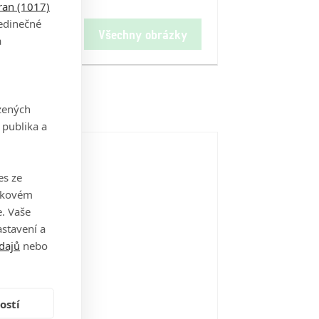
tran (1017)
jedinečné
Všechny obrázky
a
zených
 publika a
es ze
takovém
. Vaše
stavení a
dajů
nebo
ostí