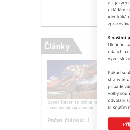
a k jakým 
ukládáme a
identifiká
zpracováva
S našimi 
Články
Ukládání a
údajích a 
vývoj služ
Pokud souh
strany tét
případě vá
volby souh
odvolání s
Speed Racer se dočká nového
kliknutím n
seriálového zpracování
Počet článků: 1
Při