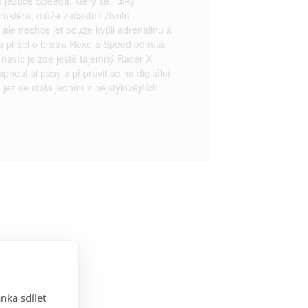
 jezdce Speeda, který se i díky
uktéra, může zúčastnit životu
le nechce jet pouze kvůli adrenalinu a
du přišel o bratra Rexe a Speed odmítá
 navíc je zde ještě tajemný Racer X
pnout si pásy a připravit se na digitální
 jež se stala jedním z nejstylovějších
nka sdílet