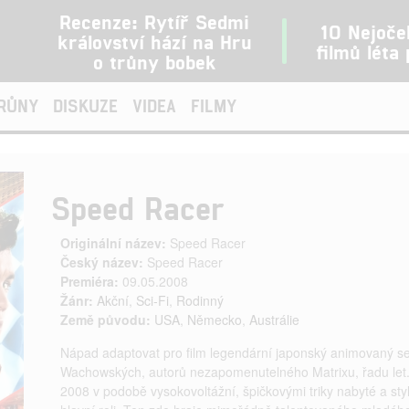
Recenze: Rytíř Sedmi
10 Nejoče
království hází na Hru
filmů léta
o trůny bobek
TRŮNY
DISKUZE
VIDEA
FILMY
Speed Racer
Originální název:
Speed Racer
Český název:
Speed Racer
Premiéra:
09.05.2008
Žánr:
Akční
,
Sci-Fi
,
Rodinný
Země původu:
USA
,
Německo
,
Austrálie
Nápad adaptovat pro film legendární japonský animovaný ser
Wachowských, autorů nezapomenutelného Matrixu, řadu let. 
2008 v podobě vysokovoltážní, špičkovými triky nabyté a sty