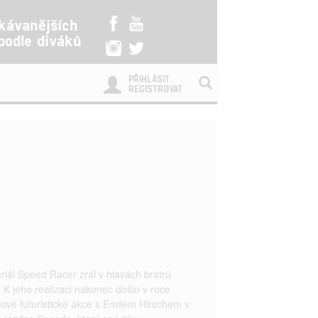
kávanějších
 podle diváků
PŘIHLÁSIT
REGISTROVAT
iál Speed Racer zrál v hlavách bratrů
K jeho realizaci nakonec došlo v roce
lové futuristické akce s Emilem Hirschem v