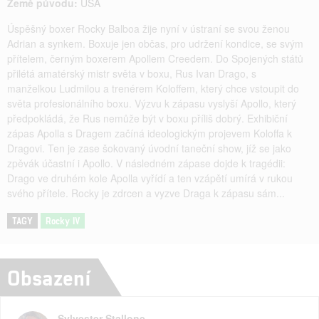
Země původu:
USA
Úspěšný boxer Rocky Balboa žije nyní v ústraní se svou ženou
Adrian a synkem. Boxuje jen občas, pro udržení kondice, se svým
přítelem, černým boxerem Apollem Creedem. Do Spojených států
přilétá amatérský mistr světa v boxu, Rus Ivan Drago, s
manželkou Ludmilou a trenérem Koloffem, který chce vstoupit do
světa profesionálního boxu. Výzvu k zápasu vyslyší Apollo, který
předpokládá, že Rus nemůže být v boxu příliš dobrý. Exhibiční
zápas Apolla s Dragem začíná ideologickým projevem Koloffa k
Dragovi. Ten je zase šokovaný úvodní taneční show, jíž se jako
zpěvák účastní i Apollo. V následném zápase dojde k tragédii:
Drago ve druhém kole Apolla vyřídí a ten vzápětí umírá v rukou
svého přítele. Rocky je zdrcen a vyzve Draga k zápasu sám...
TAGY
Rocky IV
Obsazení
Sylvester Stallone