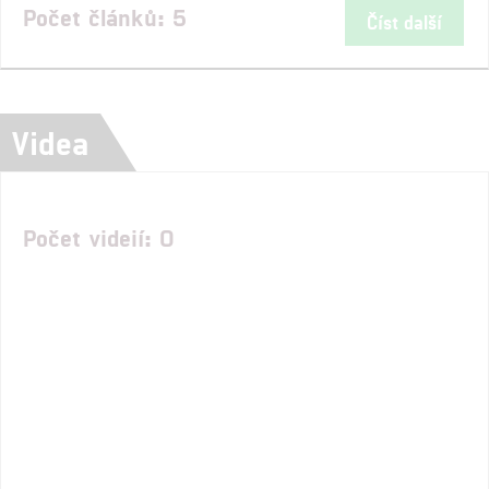
Počet článků: 5
Číst další
Videa
Počet videií: 0