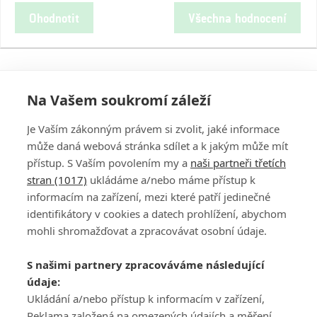
Ohodnotit
Všechna hodnocení
Na Vašem soukromí záleží
Je Vaším zákonným právem si zvolit, jaké informace
může daná webová stránka sdílet a k jakým může mít
přístup. S Vaším povolením my a
naši partneři třetích
stran (1017)
ukládáme a/nebo máme přístup k
informacím na zařízení, mezi které patří jedinečné
DISKUZE
PŘIHLÁSIT
identifikátory v cookies a datech prohlížení, abychom
REGISTROVAT
mohli shromažďovat a zpracovávat osobní údaje.
Šéfredaktorkou webu je
Petr Slavík
, e-mail
serialy@fandimefilmu.cz
S našimi partnery zpracováváme následující
údaje:
Máte-li zájem o inzerci na našem webu napište nám na e-mail
studio@koncal.com
Ukládání a/nebo přístup k informacím v zařízení,
Reklama založená na omezených údajích a měření