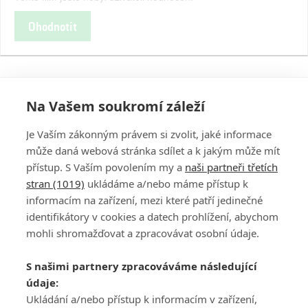
Ohodnotit
Na Vašem soukromí záleží
Je Vaším zákonným právem si zvolit, jaké informace
může daná webová stránka sdílet a k jakým může mít
přístup. S Vaším povolením my a
naši partneři třetích
stran (1019)
ukládáme a/nebo máme přístup k
informacím na zařízení, mezi které patří jedinečné
DISKUZE
PŘIHLÁSIT
identifikátory v cookies a datech prohlížení, abychom
REGISTROVAT
mohli shromažďovat a zpracovávat osobní údaje.
Šéfredaktorkou webu je
Petr Slavík
, e-mail
serialy@fandimefilmu.cz
S našimi partnery zpracováváme následující
údaje:
Máte-li zájem o inzerci na našem webu napište nám na e-mail
studio@koncal.com
Ukládání a/nebo přístup k informacím v zařízení,