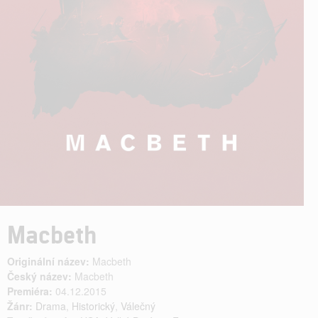
Macbeth
Originální název:
Macbeth
Český název:
Macbeth
Premiéra:
04.12.2015
Žánr:
Drama
,
Historický
,
Válečný