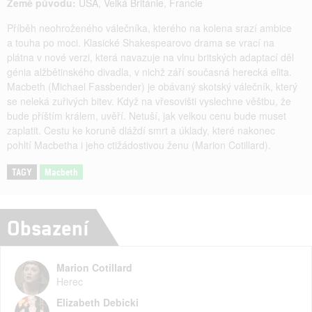
Země původu:
USA
,
Velká Británie
,
Francie
Příběh neohroženého válečníka, kterého na kolena srazí ambice
a touha po moci. Klasické Shakespearovo drama se vrací na
plátna v nové verzi, která navazuje na vlnu britských adaptací děl
génia alžbětinského divadla, v nichž září současná herecká elita.
Macbeth (Michael Fassbender) je obávaný skotský válečník, který
se neleká zuřivých bitev. Když na vřesovišti vyslechne věštbu, že
bude příštím králem, uvěří. Netuší, jak velkou cenu bude muset
zaplatit. Cestu ke koruně dláždí smrt a úklady, které nakonec
pohltí Macbetha i jeho ctižádostivou ženu (Marion Cotillard).
TAGY
Macbeth
Obsazení
Marion Cotillard
Herec
Elizabeth Debicki