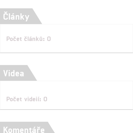
Články
Počet článků: 0
Videa
Počet videií: 0
Komentáře