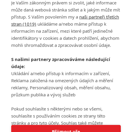
Je Vaším zákonným právem si zvolit, jaké informace
může daná webová stránka sdílet a k jakým může mít
přístup. S Vaším povolením my a
naši partneři třetích
stran (1019)
ukládáme a/nebo máme přístup k
informacím na zařízení, mezi které patří jedinečné
DISKUZE
PŘIHLÁSIT
identifikátory v cookies a datech prohlížení, abychom
REGISTROVAT
mohli shromažďovat a zpracovávat osobní údaje.
Šéfredaktorkou webu je
Petr Slavík
, e-mail
serialy@fandimefilmu.cz
S našimi partnery zpracováváme následující
údaje:
Máte-li zájem o inzerci na našem webu napište nám na e-mail
studio@koncal.com
Ukládání a/nebo přístup k informacím v zařízení,
Reklama založená na omezených údajích a měření
Ochrana osobních údajů
|
Zásady používání cookies
|
Pravidla webu
|
reklamy, Personalizovaný obsah, měření obsahu,
Upravit nastavení soukromí
průzkum publika a vývoj služeb
Pokud souhlasíte s některými nebo se všemi,
souhlasíte s používáním cookies ze strany této
stránky a pro tyto účely. Souhlas také můžete
Tato stránka používá soubory cookies.
odmítnout, ale v takovém případě vám na stránce
Přijmout vše