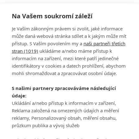
Na Vašem soukromí záleží
Je Vaším zákonným právem si zvolit, jaké informace
může daná webová stránka sdílet a k jakým může mít
přístup. S Vaším povolením my a
naši partneři třetích
stran (1019)
ukládáme a/nebo máme přístup k
informacím na zařízení, mezi které patří jedinečné
DISKUZE
PŘIHLÁSIT
identifikátory v cookies a datech prohlížení, abychom
REGISTROVAT
mohli shromažďovat a zpracovávat osobní údaje.
Šéfredaktorkou webu je
Petr Slavík
, e-mail
serialy@fandimefilmu.cz
S našimi partnery zpracováváme následující
údaje:
Máte-li zájem o inzerci na našem webu napište nám na e-mail
studio@koncal.com
Ukládání a/nebo přístup k informacím v zařízení,
Reklama založená na omezených údajích a měření
Ochrana osobních údajů
|
Zásady používání cookies
|
Pravidla webu
|
reklamy, Personalizovaný obsah, měření obsahu,
Upravit nastavení soukromí
průzkum publika a vývoj služeb