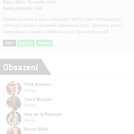
Žánr:
Akční
,
Komedie
,
Krimi
Země původu:
USA
Blaživá komedie o dvou policajtech, jejichž velké dobrodružství
zahrnuje nalezení ukradené basebalové karty, záchranu ženy a
vyjednávaní s bandou zločinců o praní špinavých peněž.
TAGY
Cop Out
Poldové
Obsazení
Fred Armisen
Herec
Tracy Morgan
Herec
Ana de la Reguera
Herec
Bruce Willis