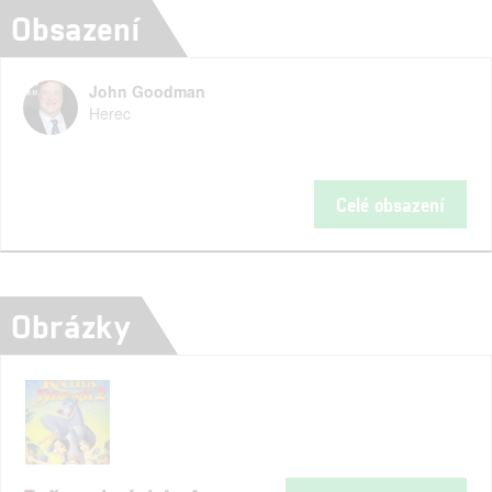
Obsazení
John Goodman
Herec
Celé obsazení
Obrázky