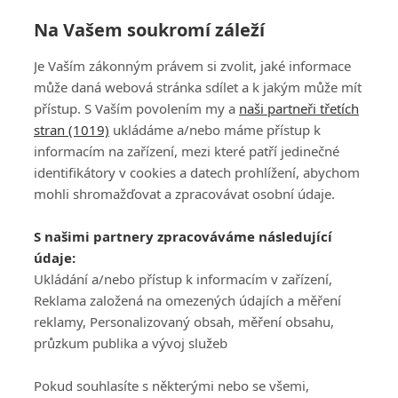
Na Vašem soukromí záleží
Je Vaším zákonným právem si zvolit, jaké informace
může daná webová stránka sdílet a k jakým může mít
přístup. S Vaším povolením my a
naši partneři třetích
stran (1019)
ukládáme a/nebo máme přístup k
informacím na zařízení, mezi které patří jedinečné
DISKUZE
PŘIHLÁSIT
identifikátory v cookies a datech prohlížení, abychom
REGISTROVAT
mohli shromažďovat a zpracovávat osobní údaje.
Šéfredaktorkou webu je
Petr Slavík
, e-mail
serialy@fandimefilmu.cz
S našimi partnery zpracováváme následující
údaje:
Máte-li zájem o inzerci na našem webu napište nám na e-mail
studio@koncal.com
Ukládání a/nebo přístup k informacím v zařízení,
Reklama založená na omezených údajích a měření
Ochrana osobních údajů
|
Zásady používání cookies
|
Pravidla webu
|
reklamy, Personalizovaný obsah, měření obsahu,
Upravit nastavení soukromí
průzkum publika a vývoj služeb
Pokud souhlasíte s některými nebo se všemi,