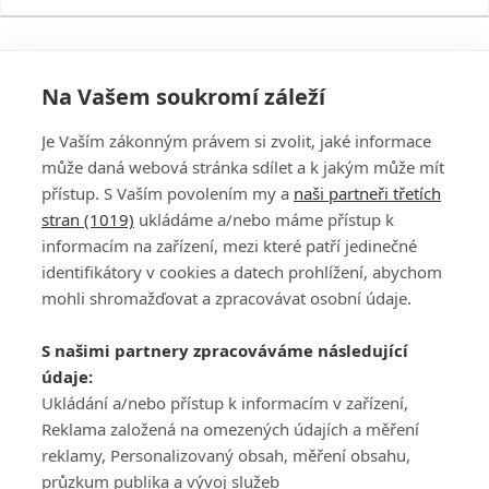
Na Vašem soukromí záleží
Je Vaším zákonným právem si zvolit, jaké informace
může daná webová stránka sdílet a k jakým může mít
přístup. S Vaším povolením my a
naši partneři třetích
stran (1019)
ukládáme a/nebo máme přístup k
informacím na zařízení, mezi které patří jedinečné
DISKUZE
PŘIHLÁSIT
identifikátory v cookies a datech prohlížení, abychom
REGISTROVAT
mohli shromažďovat a zpracovávat osobní údaje.
Šéfredaktorkou webu je
Petr Slavík
, e-mail
serialy@fandimefilmu.cz
S našimi partnery zpracováváme následující
údaje:
Máte-li zájem o inzerci na našem webu napište nám na e-mail
studio@koncal.com
Ukládání a/nebo přístup k informacím v zařízení,
Reklama založená na omezených údajích a měření
Ochrana osobních údajů
|
Zásady používání cookies
|
Pravidla webu
|
reklamy, Personalizovaný obsah, měření obsahu,
Upravit nastavení soukromí
průzkum publika a vývoj služeb