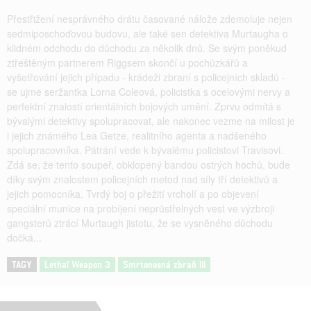
Přestřižení nesprávného drátu časované nálože zdemoluje nejen
sedmiposchoďovou budovu, ale také sen detektiva Murtaugha o
klidném odchodu do důchodu za několik dnů. Se svým poněkud
ztřeštěným partnerem Riggsem skončí u pochůzkářů a
vyšetřování jejich případu - krádeži zbraní s policejních skladů -
se ujme seržantka Lorna Coleová, policistka s ocelovými nervy a
perfektní znalostí orientálních bojových umění. Zprvu odmítá s
bývalými detektivy spolupracovat, ale nakonec vezme na milost je
i jejich známého Lea Getze, realitního agenta a nadšeného
spolupracovníka. Pátrání vede k bývalému policistovi Travisovi.
Zdá se, že tento soupeř, obklopený bandou ostrých hochů, bude
díky svým znalostem policejních metod nad síly tří detektivů a
jejich pomocníka. Tvrdý boj o přežití vrcholí a po objevení
speciální munice na probíjení neprůstřelných vest ve výzbroji
gangsterů ztrácí Murtaugh jistotu, že se vysněného důchodu
dočká...
TAGY
Lethal Weapon 3
Smrtonosná zbraň III