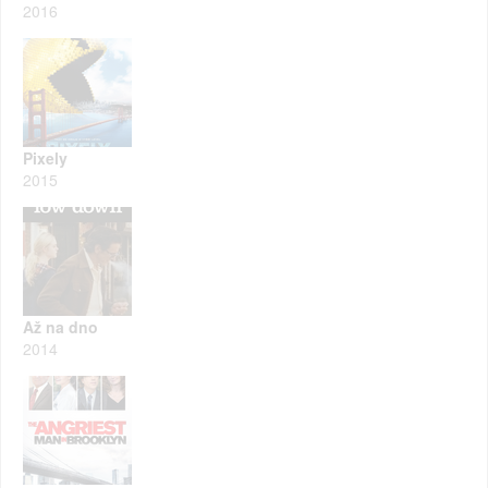
2016
Pixely
2015
Až na dno
2014