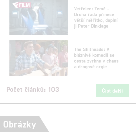
Vetřelec: Země -
Druhá řada přinese
větší měřítko, doplní
ji Peter Dinklage
The Shitheads: V
bláznivé komedii se
cesta zvrhne v chaos
a drogové orgie
Počet článků: 103
Číst další
Obrázky