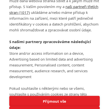
může daná webová stránka sdílet a k jakým může mít
přístup. S Vaším povolením my a
naši partneři třetích
stran (1017)
ukládáme a/nebo máme přístup k
informacím na zařízení, mezi které patří jedinečné
DISKUZE
PŘIHLÁSIT
identifikátory v cookies a datech prohlížení, abychom
REGISTROVAT
mohli shromažďovat a zpracovávat osobní údaje.
Šéfredaktorkou webu je
Petr Slavík
, e-mail
serialy@fandimefilmu.cz
S našimi partnery zpracováváme následující
údaje:
Máte-li zájem o inzerci na našem webu napište nám na e-mail
studio@koncal.com
Store and/or access information on a device,
Advertising based on limited data and advertising
Ochrana osobních údajů
|
Zásady používání cookies
|
Pravidla webu
|
measurement, Personalised content, content
Upravit nastavení soukromí
measurement, audience research, and services
development
Pokud souhlasíte s některými nebo se všemi,
souhlasíte s používáním cookies ze strany této
Tato stránka používá soubory cookies.
stránky a pro tyto účely. Souhlas také můžete
Přijmout vše
© 2016 – 2026 FandimeSerialum.cz / All rights reserved /
Více informací
odmítnout, ale v takovém případě vám na stránce
Provozovatel webu je Koncal studio s.r.o.