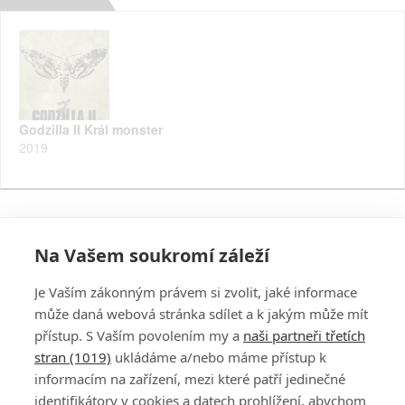
Godzilla II Král monster
2019
Na Vašem soukromí záleží
Je Vaším zákonným právem si zvolit, jaké informace
může daná webová stránka sdílet a k jakým může mít
přístup. S Vaším povolením my a
naši partneři třetích
stran (1019)
ukládáme a/nebo máme přístup k
informacím na zařízení, mezi které patří jedinečné
DISKUZE
PŘIHLÁSIT
identifikátory v cookies a datech prohlížení, abychom