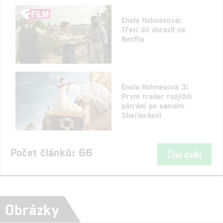
Enola Holmesová:
Třetí díl dorazil na
Netflix
Enola Holmesová 3:
První trailer rozjíždí
pátrání po samém
Sherlockovi
Počet článků: 66
Číst další
Obrázky