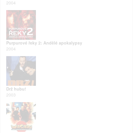
2004
Purpurové řeky 2: Andělé apokalypsy
2004
Drž hubu!
2003