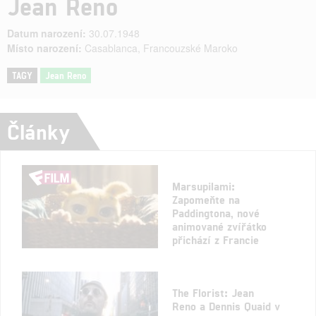
Jean Reno
Datum narození:
30.07.1948
Místo narození:
Casablanca, Francouzské Maroko
TAGY
Jean Reno
Články
Marsupilami:
Zapomeňte na
Paddingtona, nové
animované zvířátko
přichází z Francie
The Florist: Jean
Reno a Dennis Quaid v