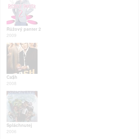
Růžový panter 2
2009
Ca$h
2008
Spláchnutej
2006