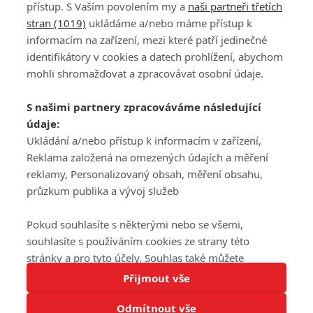
přístup. S Vaším povolením my a
naši partneři třetích
stran (1019)
ukládáme a/nebo máme přístup k
informacím na zařízení, mezi které patří jedinečné
DISKUZE
PŘIHLÁSIT
identifikátory v cookies a datech prohlížení, abychom
REGISTROVAT
mohli shromažďovat a zpracovávat osobní údaje.
Šéfredaktorkou webu je
Petr Slavík
, e-mail
serialy@fandimefilmu.cz
S našimi partnery zpracováváme následující
údaje:
Máte-li zájem o inzerci na našem webu napište nám na e-mail
Ukládání a/nebo přístup k informacím v zařízení,
studio@koncal.com
Reklama založená na omezených údajích a měření
Ochrana osobních údajů
|
Zásady používání cookies
|
Pravidla webu
|
reklamy, Personalizovaný obsah, měření obsahu,
Upravit nastavení soukromí
průzkum publika a vývoj služeb
Pokud souhlasíte s některými nebo se všemi,
souhlasíte s používáním cookies ze strany této
stránky a pro tyto účely. Souhlas také můžete
Tato stránka používá soubory cookies.
odmítnout, ale v takovém případě vám na stránce
Přijmout vše
© 2016 – 2026 FandimeSerialum.cz / All rights reserved /
Více informací
nebudou k dispozici některé personalizované funkce.
Provozovatel webu je Koncal studio s.r.o.
Odmítnout vše
Vaše volby souhlasu se budou vztahovat pouze na