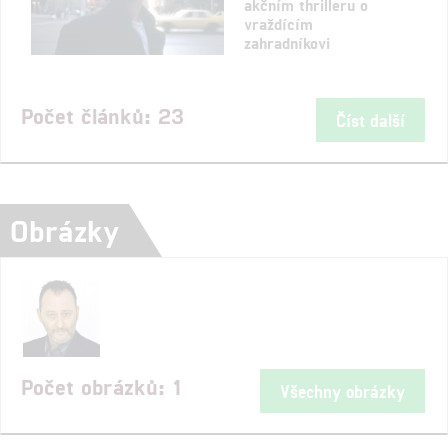
akčním thrilleru o
vraždícím
zahradníkovi
Počet článků: 23
Číst další
Obrázky
Počet obrázků: 1
Všechny obrázky