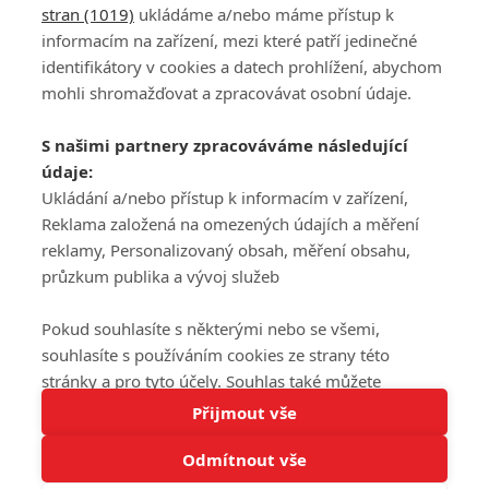
stran (1019)
ukládáme a/nebo máme přístup k
informacím na zařízení, mezi které patří jedinečné
DISKUZE
PŘIHLÁSIT
identifikátory v cookies a datech prohlížení, abychom
REGISTROVAT
mohli shromažďovat a zpracovávat osobní údaje.
Šéfredaktorkou webu je
Petr Slavík
, e-mail
serialy@fandimefilmu.cz
S našimi partnery zpracováváme následující
údaje:
Máte-li zájem o inzerci na našem webu napište nám na e-mail
studio@koncal.com
Ukládání a/nebo přístup k informacím v zařízení,
Reklama založená na omezených údajích a měření
Ochrana osobních údajů
|
Zásady používání cookies
|
Pravidla webu
|
reklamy, Personalizovaný obsah, měření obsahu,
Upravit nastavení soukromí
průzkum publika a vývoj služeb
Pokud souhlasíte s některými nebo se všemi,
souhlasíte s používáním cookies ze strany této
stránky a pro tyto účely. Souhlas také můžete
Tato stránka používá soubory cookies.
odmítnout, ale v takovém případě vám na stránce
Přijmout vše
© 2016 – 2026 FandimeSerialum.cz / All rights reserved /
Více informací
nebudou k dispozici některé personalizované funkce.
Provozovatel webu je Koncal studio s.r.o.
Odmítnout vše
Vaše volby souhlasu se budou vztahovat pouze na
Rozumím
tuto webovou stránku. Vaše nastavení a odvolání