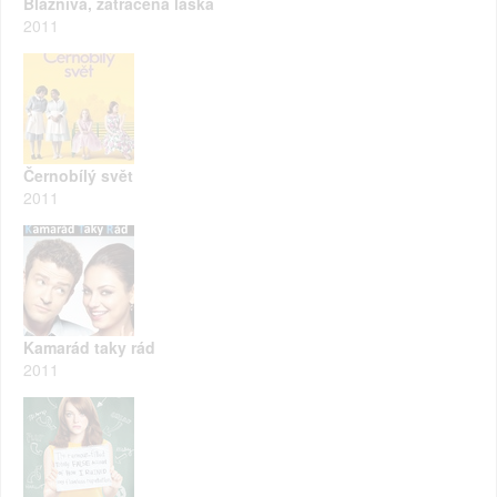
Bláznivá, zatracená láska
2011
Černobílý svět
2011
Kamarád taky rád
2011