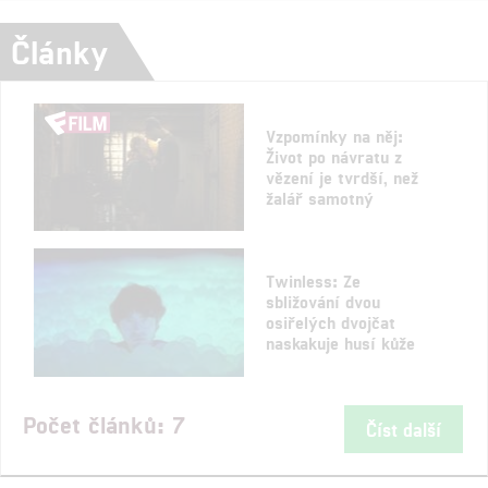
Články
Vzpomínky na něj:
Život po návratu z
vězení je tvrdší, než
žalář samotný
Twinless: Ze
sbližování dvou
osiřelých dvojčat
naskakuje husí kůže
Počet článků: 7
Číst další