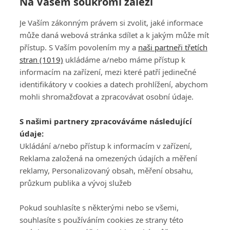
Na Vašem soukromí záleží
Je Vaším zákonným právem si zvolit, jaké informace
může daná webová stránka sdílet a k jakým může mít
přístup. S Vaším povolením my a
naši partneři třetích
stran (1019)
ukládáme a/nebo máme přístup k
informacím na zařízení, mezi které patří jedinečné
DISKUZE
PŘIHLÁSIT
identifikátory v cookies a datech prohlížení, abychom
REGISTROVAT
mohli shromažďovat a zpracovávat osobní údaje.
Šéfredaktorkou webu je
Petr Slavík
, e-mail
serialy@fandimefilmu.cz
S našimi partnery zpracováváme následující
údaje:
Máte-li zájem o inzerci na našem webu napište nám na e-mail
studio@koncal.com
Ukládání a/nebo přístup k informacím v zařízení,
Reklama založená na omezených údajích a měření
Ochrana osobních údajů
|
Zásady používání cookies
|
Pravidla webu
|
reklamy, Personalizovaný obsah, měření obsahu,
Upravit nastavení soukromí
průzkum publika a vývoj služeb
Pokud souhlasíte s některými nebo se všemi,
souhlasíte s používáním cookies ze strany této