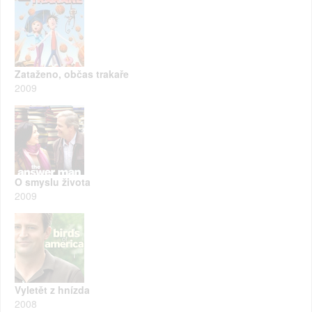
Zataženo, občas trakaře
2009
O smyslu života
2009
Vyletět z hnízda
2008