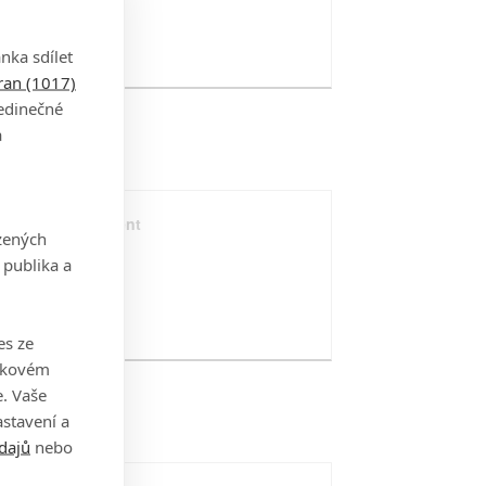
nka sdílet
tran (1017)
jedinečné
a
e Belko Experiment
zených
16
 publika a
es ze
takovém
. Vaše
stavení a
dajů
nebo