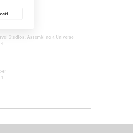
ážci Galaxie
14
ostí
rvel Studios: Assembling a Universe
14
per
11