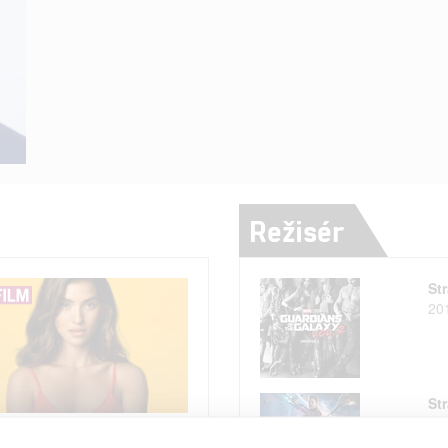
Režisér
Str
20
Str
a Arjona získala velkou
20
ksovou roli