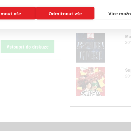
Str
20
jmout vše
Odmítnout vše
Více možn
Ma
20
Vstoupit do diskuze
Su
20