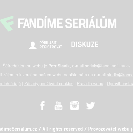
DISKUZE
PŘIHLÁSIT
REGISTROVAT
Šéfredaktorkou webu je
Petr Slavík
, e-mail
serialy@fandimefilmu.cz
li zájem o inzerci na našem webu napište nám na e-mail
studio@konca
ních údajů
|
Zásady používání cookies
|
Pravidla webu
|
Upravit nasta
meSerialum.cz / All rights reserved / Provozovatel webu je 