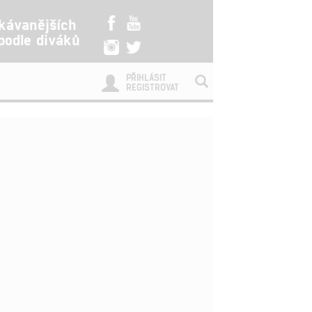
kávanějších
 podle diváků
PŘIHLÁSIT
REGISTROVAT