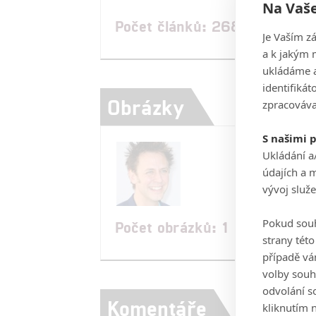
Na Vaše
Počet článků: 268
Je Vaším z
a k jakým 
ukládáme a
identifiká
Obrázky
zpracováva
S našimi 
Ukládání a
údajích a 
vývoj služ
Pokud souh
Počet obrázků: 1
strany tét
případě vá
volby souh
odvolání s
Komentáře
kliknutím n