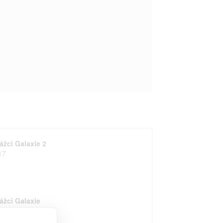
ážci Galaxie 2
17
ážci Galaxie
14