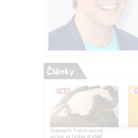
Články
Supergirl: V nové upoutávce se
Adri
utrhne ze řetězu drsňák Lobo
komi