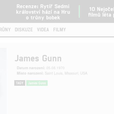
Recenze: Rytíř Sedmi
10 Nejoče
království hází na Hru
filmů léta
o trůny bobek
TRŮNY
DISKUZE
VIDEA
FILMY
James Gunn
Datum narození:
05.08.1970
Místo narození:
Saint Louis, Missouri, USA
TAGY
James Gunn