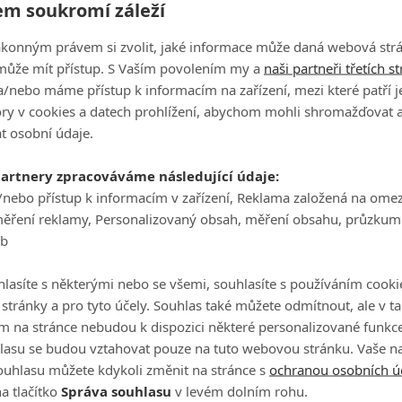
m soukromí záleží
Číst další
ákonným právem si zvolit, jaké informace může daná webová strá
může mít přístup. S Vaším povolením my a
naši partneři třetích s
/nebo máme přístup k informacím na zařízení, mezi které patří 
tory v cookies a datech prohlížení, abychom mohli shromažďovat 
Scénárista
t osobní údaje.
partnery zpracováváme následující údaje:
Th
/nebo přístup k informacím v zařízení, Reklama založená na ome
20
měření reklamy, Personalizovaný obsah, měření obsahu, průzkum
eb
lasíte s některými nebo se všemi, souhlasíte s používáním cooki
Všechny obrázky
o stránky a pro tyto účely. Souhlas také můžete odmítnout, ale v 
m na stránce nebudou k dispozici některé personalizované funkce
lasu se budou vztahovat pouze na tuto webovou stránku. Vaše na
Herec
ouhlasu můžete kdykoli změnit na stránce s
ochranou osobních ú
a tlačítko
Správa souhlasu
v levém dolním rohu.