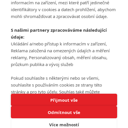
informacím na zařízení, mezi které patří jedinečné
DISKUZE
PŘIHLÁSIT
identifikátory v cookies a datech prohlížení, abychom
REGISTROVAT
mohli shromažďovat a zpracovávat osobní údaje.
Šéfredaktorkou webu je
Petr Slavík
, e-mail
serialy@fandimefilmu.cz
S našimi partnery zpracováváme následující
údaje:
Máte-li zájem o inzerci na našem webu napište nám na e-mail
studio@koncal.com
Ukládání a/nebo přístup k informacím v zařízení,
Reklama založená na omezených údajích a měření
Ochrana osobních údajů
|
Zásady používání cookies
|
Pravidla webu
|
reklamy, Personalizovaný obsah, měření obsahu,
Upravit nastavení soukromí
průzkum publika a vývoj služeb
Pokud souhlasíte s některými nebo se všemi,
souhlasíte s používáním cookies ze strany této
stránky a pro tyto účely. Souhlas také můžete
Tato stránka používá soubory cookies.
odmítnout, ale v takovém případě vám na stránce
Přijmout vše
© 2016 – 2026 FandimeSerialum.cz / All rights reserved /
Více informací
nebudou k dispozici některé personalizované funkce.
Provozovatel webu je Koncal studio s.r.o.
Odmítnout vše
Vaše volby souhlasu se budou vztahovat pouze na
Rozumím
tuto webovou stránku. Vaše nastavení a odvolání
Více možností
Koncal studio s.r.o., IČO: 03604071, Lýskova 2073/57, Stodůlky, 155
souhlasu můžete kdykoli změnit na stránce s