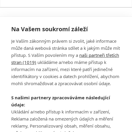
Na Vašem soukromí záleží
Je Vaším zákonným právem si zvolit, jaké informace
může daná webová stránka sdílet a k jakým může mít
přístup. S Vaším povolením my a
naši partneři třetích
stran (1019)
ukládáme a/nebo máme přístup k
informacím na zařízení, mezi které patří jedinečné
DISKUZE
PŘIHLÁSIT
identifikátory v cookies a datech prohlížení, abychom
REGISTROVAT
mohli shromažďovat a zpracovávat osobní údaje.
Šéfredaktorkou webu je
Petr Slavík
, e-mail
serialy@fandimefilmu.cz
S našimi partnery zpracováváme následující
údaje:
Máte-li zájem o inzerci na našem webu napište nám na e-mail
studio@koncal.com
Ukládání a/nebo přístup k informacím v zařízení,
Reklama založená na omezených údajích a měření
Ochrana osobních údajů
|
Zásady používání cookies
|
Pravidla webu
|
reklamy, Personalizovaný obsah, měření obsahu,
Upravit nastavení soukromí