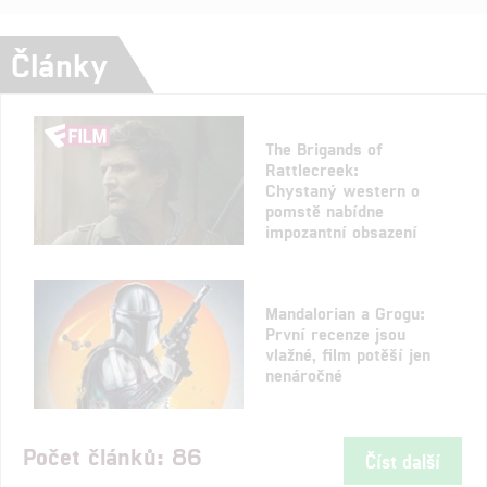
Články
The Brigands of
Rattlecreek:
Chystaný western o
pomstě nabídne
impozantní obsazení
Mandalorian a Grogu:
První recenze jsou
vlažné, film potěší jen
nenáročné
Počet článků: 86
Číst další