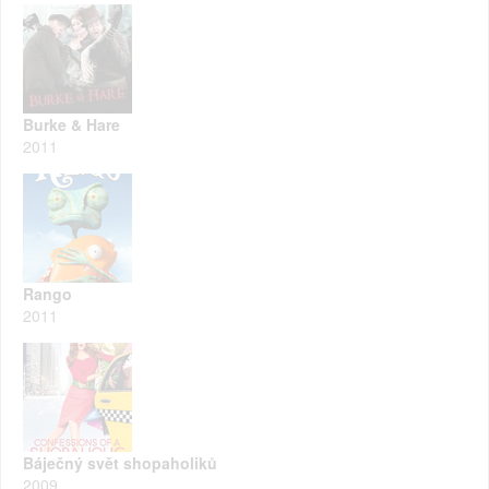
Burke & Hare
2011
Rango
2011
Báječný svět shopaholiků
2009