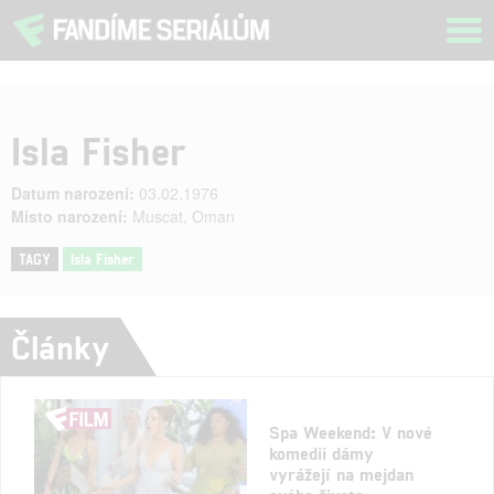
Tog
navi
Isla Fisher
Datum narození:
03.02.1976
Místo narození:
Muscat, Oman
TAGY
Isla Fisher
Články
Spa Weekend: V nové
komedii dámy
vyrážejí na mejdan