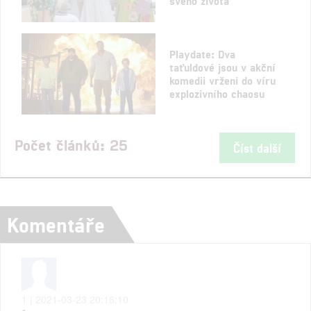
svého života
Playdate: Dva
taťuldové jsou v akční
komedii vrženi do víru
explozivního chaosu
Počet článků: 25
Číst další
Komentáře
1 | 2021-03-23 20:16:10