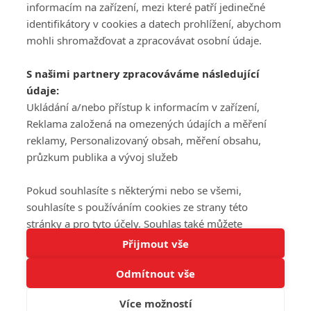
informacím na zařízení, mezi které patří jedinečné
DISKUZE
PŘIHLÁSIT
identifikátory v cookies a datech prohlížení, abychom
REGISTROVAT
mohli shromažďovat a zpracovávat osobní údaje.
Šéfredaktorkou webu je
Petr Slavík
, e-mail
serialy@fandimefilmu.cz
S našimi partnery zpracováváme následující
údaje:
Máte-li zájem o inzerci na našem webu napište nám na e-mail
Ukládání a/nebo přístup k informacím v zařízení,
studio@koncal.com
Reklama založená na omezených údajích a měření
Ochrana osobních údajů
|
Zásady používání cookies
|
Pravidla webu
|
reklamy, Personalizovaný obsah, měření obsahu,
Upravit nastavení soukromí
průzkum publika a vývoj služeb
Pokud souhlasíte s některými nebo se všemi,
souhlasíte s používáním cookies ze strany této
stránky a pro tyto účely. Souhlas také můžete
Tato stránka používá soubory cookies.
odmítnout, ale v takovém případě vám na stránce
Přijmout vše
© 2016 – 2026 FandimeSerialum.cz / All rights reserved /
Více informací
nebudou k dispozici některé personalizované funkce.
Provozovatel webu je Koncal studio s.r.o.
Odmítnout vše
Vaše volby souhlasu se budou vztahovat pouze na
Rozumím
tuto webovou stránku. Vaše nastavení a odvolání
Více možností
souhlasu můžete kdykoli změnit na stránce s
Koncal studio s.r.o., IČO: 03604071, Lýskova 2073/57, Stodůlky, 155