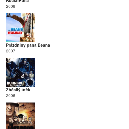
RocknRolla
2008
Prázdniny pana Beana
2007
Zběsilý útěk
2006