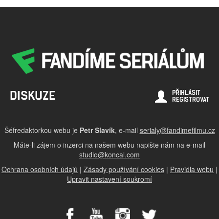
DISKUZE
PŘIHLÁSIT
REGISTROVAT
Šéfredaktorkou webu je
Petr Slavík
, e-mail
serialy@fandimefilmu.cz
Máte-li zájem o inzerci na našem webu napište nám na e-mail
studio@koncal.com
Ochrana osobních údajů
|
Zásady používání cookies
|
Pravidla webu
|
Upravit nastavení soukromí