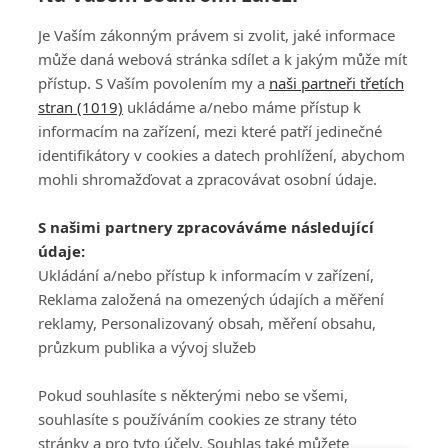
Je Vaším zákonným právem si zvolit, jaké informace
může daná webová stránka sdílet a k jakým může mít
přístup. S Vaším povolením my a
naši partneři třetích
stran (1019)
ukládáme a/nebo máme přístup k
informacím na zařízení, mezi které patří jedinečné
DISKUZE
PŘIHLÁSIT
identifikátory v cookies a datech prohlížení, abychom
REGISTROVAT
mohli shromažďovat a zpracovávat osobní údaje.
Šéfredaktorkou webu je
Petr Slavík
, e-mail
serialy@fandimefilmu.cz
S našimi partnery zpracováváme následující
údaje:
Máte-li zájem o inzerci na našem webu napište nám na e-mail
studio@koncal.com
Ukládání a/nebo přístup k informacím v zařízení,
Reklama založená na omezených údajích a měření
Ochrana osobních údajů
|
Zásady používání cookies
|
Pravidla webu
|
reklamy, Personalizovaný obsah, měření obsahu,
Upravit nastavení soukromí
průzkum publika a vývoj služeb
Pokud souhlasíte s některými nebo se všemi,
souhlasíte s používáním cookies ze strany této
stránky a pro tyto účely. Souhlas také můžete