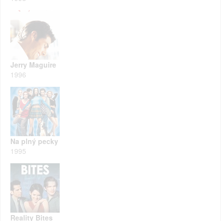
Jerry Maguire
1996
Na plný pecky
1995
Reality Bites