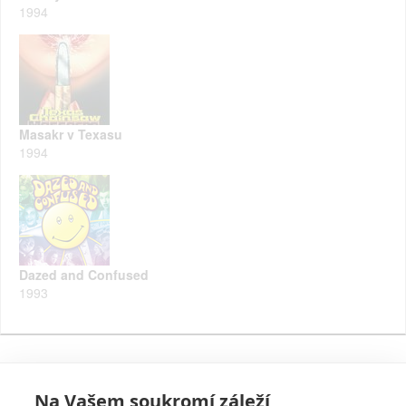
1994
Masakr v Texasu
1994
Dazed and Confused
1993
Na Vašem soukromí záleží