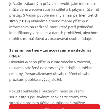
Je Vaším zákonným právem si zvolit, jaké informace
může daná webová stránka sdílet a k jakým může mít
přístup. S Vaším povolením my a
naši partneři třetích
stran (1019)
ukládáme a/nebo máme přístup k
informacím na zařízení, mezi které patří jedinečné
DISKUZE
PŘIHLÁSIT
identifikátory v cookies a datech prohlížení, abychom
REGISTROVAT
mohli shromažďovat a zpracovávat osobní údaje.
Šéfredaktorkou webu je
Petr Slavík
, e-mail
serialy@fandimefilmu.cz
S našimi partnery zpracováváme následující
údaje:
Máte-li zájem o inzerci na našem webu napište nám na e-mail
studio@koncal.com
Ukládání a/nebo přístup k informacím v zařízení,
Reklama založená na omezených údajích a měření
Ochrana osobních údajů
|
Zásady používání cookies
|
Pravidla webu
|
reklamy, Personalizovaný obsah, měření obsahu,
Upravit nastavení soukromí
průzkum publika a vývoj služeb
Pokud souhlasíte s některými nebo se všemi,
souhlasíte s používáním cookies ze strany této
stránky a pro tyto účely. Souhlas také můžete
Tato stránka používá soubory cookies.
odmítnout, ale v takovém případě vám na stránce