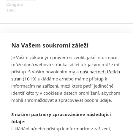
Caligula
1980
Na Vašem soukromí záleží
Je Vaším zákonným právem si zvolit, jaké informace
může daná webová stránka sdílet a k jakým může mít
přístup. S Vaším povolením my a
naši partneři třetích
stran (1019)
ukládáme a/nebo máme přístup k
informacím na zařízení, mezi které patří jedinečné
DISKUZE
PŘIHLÁSIT
identifikátory v cookies a datech prohlížení, abychom
REGISTROVAT
mohli shromažďovat a zpracovávat osobní údaje.
Šéfredaktorkou webu je
Petr Slavík
, e-mail
serialy@fandimefilmu.cz
S našimi partnery zpracováváme následující
údaje:
Máte-li zájem o inzerci na našem webu napište nám na e-mail
Ukládání a/nebo přístup k informacím v zařízení,
studio@koncal.com