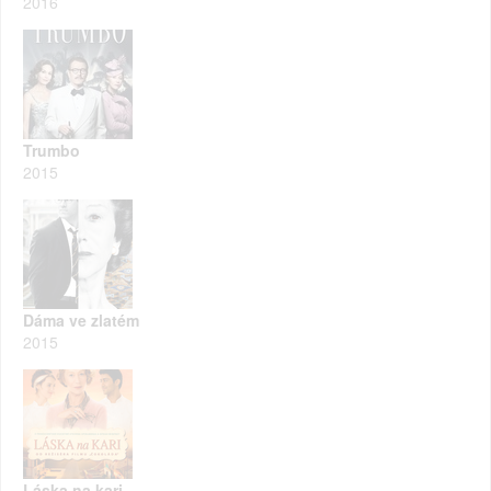
2016
Trumbo
2015
Dáma ve zlatém
2015
Láska na kari