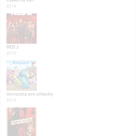
2014
RED 2
2013
Univerzita pro příšerky
2013