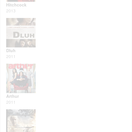
Hitchcock
2013
Dluh
2011
Arthur
2011