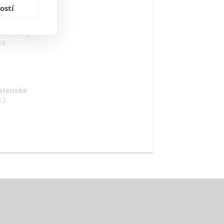
ostí
iha lásky
16
atstroke
13