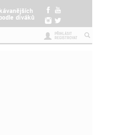
kávanějších
 podle diváků
PŘIHLÁSIT
REGISTROVAT