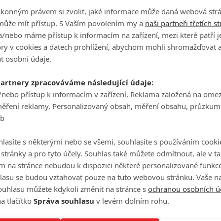
ákonným právem si zvolit, jaké informace může daná webová strá
Číst další
může mít přístup. S Vaším povolením my a
naši partneři třetích s
iB
/nebo máme přístup k informacím na zařízení, mezi které patří 
tory v cookies a datech prohlížení, abychom mohli shromažďovat 
t osobní údaje.
partnery zpracováváme následující údaje:
No
20
/nebo přístup k informacím v zařízení, Reklama založená na ome
měření reklamy, Personalizovaný obsah, měření obsahu, průzkum
eb
Pr
lasíte s některými nebo se všemi, souhlasíte s používáním cooki
20
o stránky a pro tyto účely. Souhlas také můžete odmítnout, ale v 
Všechny obrázky
m na stránce nebudou k dispozici některé personalizované funkce
lasu se budou vztahovat pouze na tuto webovou stránku. Vaše na
ouhlasu můžete kdykoli změnit na stránce s
ochranou osobních ú
Th
a tlačítko
Správa souhlasu
v levém dolním rohu.
20