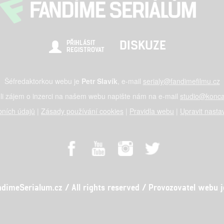
DISKUZE
PŘIHLÁSIT
REGISTROVAT
Šéfredaktorkou webu je
Petr Slavík
, e-mail
serialy@fandimefilmu.cz
li zájem o inzerci na našem webu napište nám na e-mail
studio@konca
ních údajů
|
Zásady používání cookies
|
Pravidla webu
|
Upravit nasta
meSerialum.cz / All rights reserved / Provozovatel webu je 
al studio s.r.o., IČO: 03604071, Lýskova 2073/57, Stodůlky, 155 00, Pr