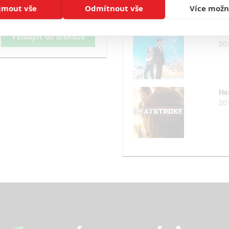
jmout vše
Odmítnout vše
Více možn
Kn
Vstoupit do diskuze
20
He
20