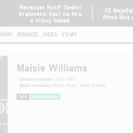
Recenze: Rytíř Sedmi
10 Nejoče
království hází na Hru
filmů léta
o trůny bobek
TRŮNY
DISKUZE
VIDEA
FILMY
Maisie Williams
Datum narození:
15.04.1997
Místo narození:
Bristol, Anglie, Velká Británie
TAGY
Maisie Williams