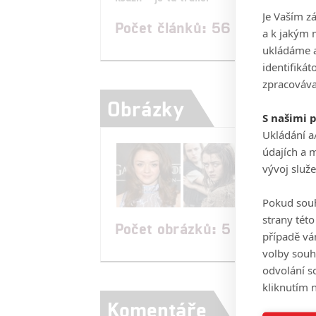
Je Vaším z
Počet článků: 56
a k jakým 
ukládáme a
identifiká
zpracováva
Obrázky
S našimi 
Ukládání a
údajích a 
vývoj služ
Pokud souh
strany tét
Počet obrázků: 5
případě vá
volby souh
odvolání s
kliknutím n
Komentáře