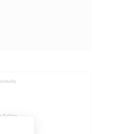
berbully
e Falling