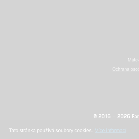
Máte-
Ochrana osob
© 2016 – 2026 Fandi
Tato stránka používá soubory cookies.
Více informací
Konc
adblocktest