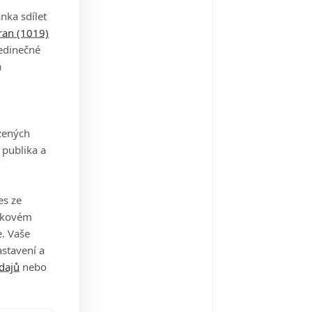
nka sdílet
tran (1019)
oy
jedinečné
a
ví mutanti
20
zených
 publika a
ačlověk
es ze
18
takovém
. Vaše
stavení a
dajů
nebo
e Book of Love
17