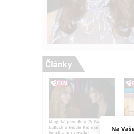
Články
Magická posedlost 2: Sandra
The 
Bullock a Nicole Kidman znovu
Neuv
Na Vaše
kouzlí - je tu trailer
tele