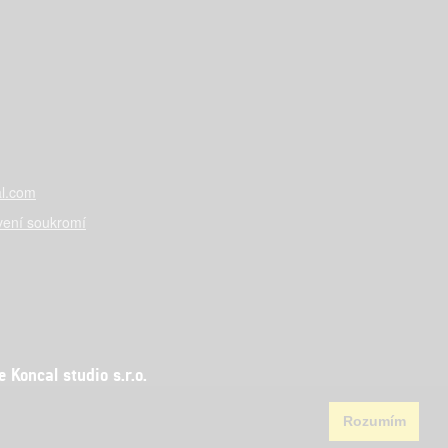
l.com
vení soukromí
Koncal studio s.r.o.
Rozumím
aha 5