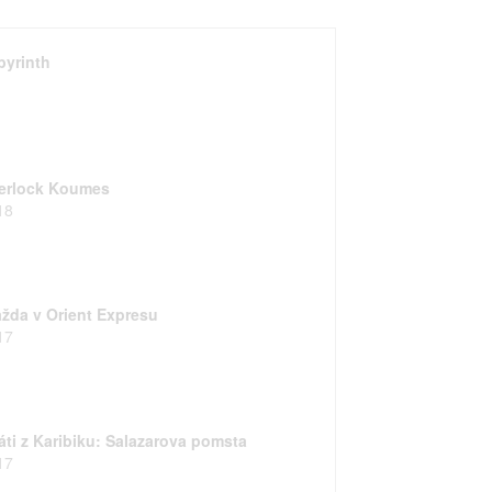
byrinth
erlock Koumes
18
ažda v Orient Expresu
17
ráti z Karibiku: Salazarova pomsta
17