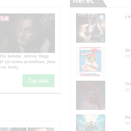
La
Sh
ční koleda: Johnny Depp
20
el výraznou proměnou, jsou
rvní fotky
Číst další
Vr
20
Pi
20