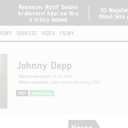
Recenze: Rytíř Sedmi
10 Nejoče
království hází na Hru
filmů léta
o trůny bobek
TRŮNY
DISKUZE
VIDEA
FILMY
Johnny Depp
Datum narození:
09.06.1963
Místo narození:
Owensboro, Kentucky, USA
TAGY
Johnny Depp
Herec