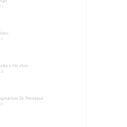
ngo
11
zinec
11
nka v říši divů
10
aginárium Dr. Parnasse
09