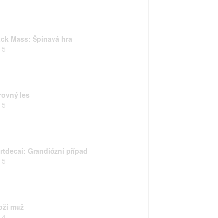
ack Mass: Špinavá hra
15
rovný les
15
rtdecai: Grandiózní případ
15
oží muž
14