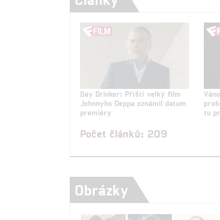
Day Drinker: Příští velký film
Váno
Johnnyho Deppa oznámil datum
proš
premiéry
tu p
Počet článků: 209
Obrázky