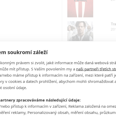
Tr
20
m soukromí záleží
Os
20
ákonným právem si zvolit, jaké informace může daná webová strá
může mít přístup. S Vaším povolením my a
naši partneři třetích s
/nebo máme přístup k informacím na zařízení, mezi které patří 
tory v cookies a datech prohlížení, abychom mohli shromažďovat 
21
t osobní údaje.
20
partnery zpracováváme následující údaje:
/nebo přístup k informacím v zařízení, Reklama založená na ome
měření reklamy, Personalizovaný obsah, měření obsahu, průzkum
Te