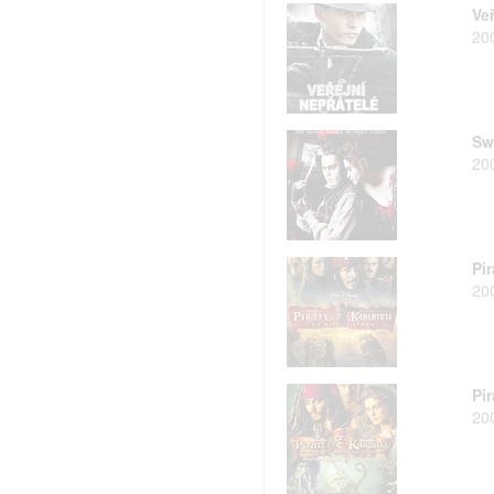
Veř
20
Sw
20
Pir
20
Pi
20