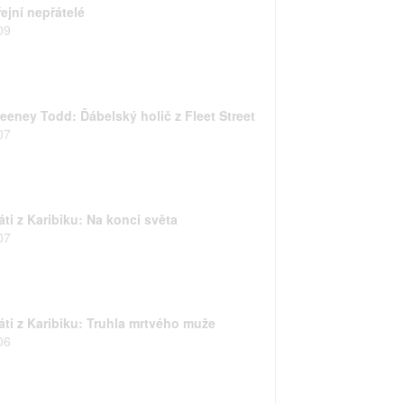
ejní nepřátelé
09
eeney Todd: Ďábelský holič z Fleet Street
07
áti z Karibiku: Na konci světa
07
ráti z Karibiku: Truhla mrtvého muže
06