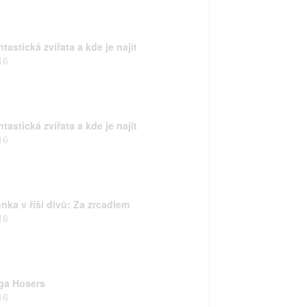
tastická zvířata a kde je najít
16
tastická zvířata a kde je najít
16
nka v říši divů: Za zrcadlem
16
ga Hosers
16