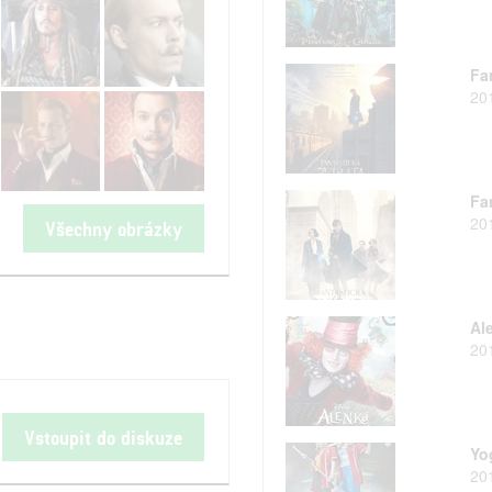
Fan
20
Fan
20
Všechny obrázky
Ale
20
Vstoupit do diskuze
Yo
20