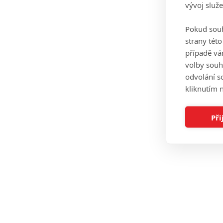
vývoj služ
Pokud souh
strany tét
případě vá
volby souh
odvolání s
kliknutím n
Při