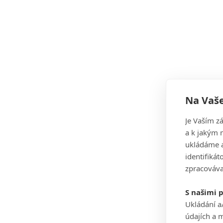
Na Vaše
Je Vaším z
a k jakým 
ukládáme a
identifiká
zpracováva
S našimi 
Ukládání a
údajích a 