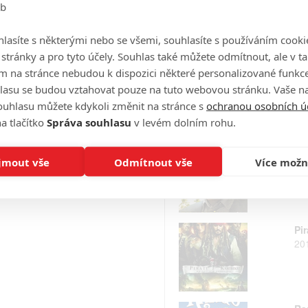
20
eb
lasíte s některými nebo se všemi, souhlasíte s používáním cooki
o stránky a pro tyto účely. Souhlas také můžete odmítnout, ale v 
Jac
m na stránce nebudou k dispozici některé personalizované funkce
20
lasu se budou vztahovat pouze na tuto webovou stránku. Vaše na
ouhlasu můžete kdykoli změnit na stránce s
ochranou osobních ú
a tlačítko
Správa souhlasu
v levém dolním rohu.
Ru
jmout vše
Odmítnout vše
Více možn
20
Pir
20