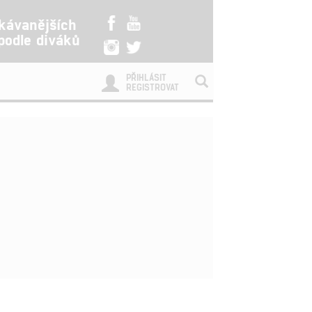
kávanějších
 podle diváků
PŘIHLÁSIT
REGISTROVAT