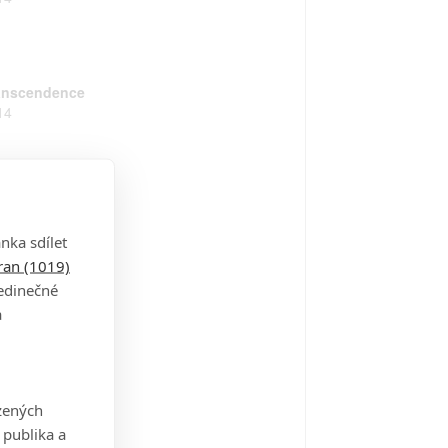
anscendence
14
amělý jezdec
13
nka sdílet
tran (1019)
jedinečné
a
 Jump Street
12
zených
 publika a
mné stíny