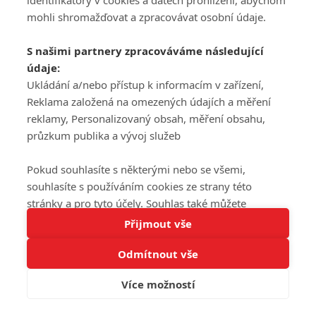
identifikátory v cookies a datech prohlížení, abychom
REGISTROVAT
mohli shromažďovat a zpracovávat osobní údaje.
Šéfredaktorkou webu je
Petr Slavík
, e-mail
serialy@fandimefilmu.cz
S našimi partnery zpracováváme následující
údaje:
Máte-li zájem o inzerci na našem webu napište nám na e-mail
studio@koncal.com
Ukládání a/nebo přístup k informacím v zařízení,
Reklama založená na omezených údajích a měření
Ochrana osobních údajů
|
Zásady používání cookies
|
Pravidla webu
|
reklamy, Personalizovaný obsah, měření obsahu,
Upravit nastavení soukromí
průzkum publika a vývoj služeb
Pokud souhlasíte s některými nebo se všemi,
souhlasíte s používáním cookies ze strany této
stránky a pro tyto účely. Souhlas také můžete
Tato stránka používá soubory cookies.
odmítnout, ale v takovém případě vám na stránce
Přijmout vše
© 2016 – 2026 FandimeSerialum.cz / All rights reserved /
Více informací
nebudou k dispozici některé personalizované funkce.
Provozovatel webu je Koncal studio s.r.o.
Odmítnout vše
Vaše volby souhlasu se budou vztahovat pouze na
Rozumím
tuto webovou stránku. Vaše nastavení a odvolání
Více možností
Koncal studio s.r.o., IČO: 03604071, Lýskova 2073/57, Stodůlky, 155
souhlasu můžete kdykoli změnit na stránce s
00, Praha 5
ochranou osobních údajů
nebo kliknutím na tlačítko
adblocktest