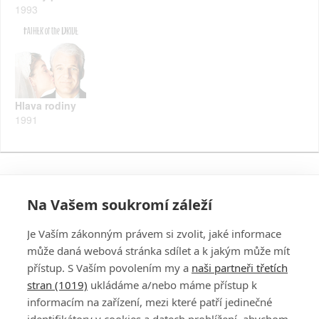
1993
Hlava rodiny
1991
Na Vašem soukromí záleží
Je Vaším zákonným právem si zvolit, jaké informace
může daná webová stránka sdílet a k jakým může mít
přístup. S Vaším povolením my a
naši partneři třetích
stran (1019)
ukládáme a/nebo máme přístup k
informacím na zařízení, mezi které patří jedinečné
DISKUZE
PŘIHLÁSIT