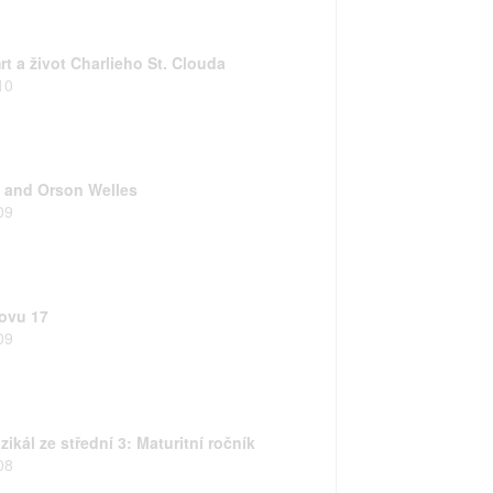
rt a život Charlieho St. Clouda
10
 and Orson Welles
09
ovu 17
09
ikál ze střední 3: Maturitní ročník
08