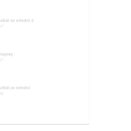
ikál ze střední 2
07
irspray
07
zikál ze střední
06