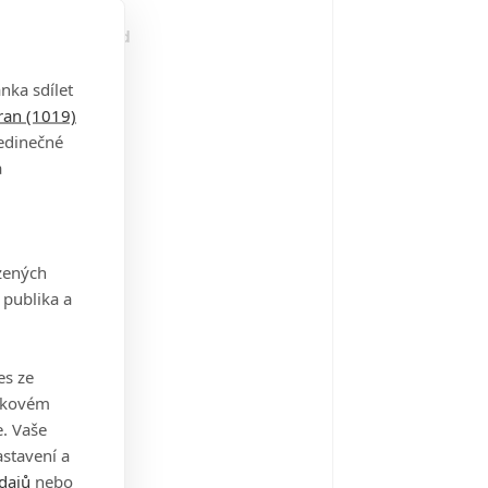
mocnice Parkland
13
nka sdílet
tran (1019)
jedinečné
portér
a
12
zených
 každou cenu!
 publika a
12
es ze
takovém
obodná umění
. Vaše
12
stavení a
dajů
nebo