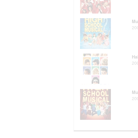
Muz
20
Ha
20
Mu
20