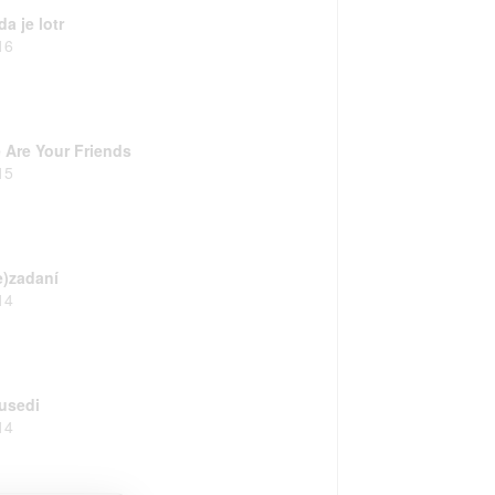
a je lotr
16
 Are Your Friends
15
e)zadaní
14
usedi
14