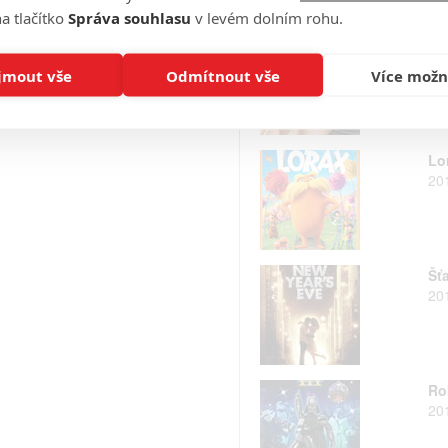
a tlačítko
Správa souhlasu
v levém dolním rohu.
Ta
20
jmout vše
Odmítnout vše
Více možn
Lo
20
Šť
20
Ro
20