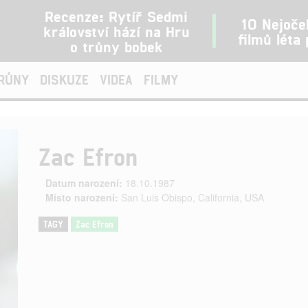
Recenze: Rytíř Sedmi
10 Nejoče
království hází na Hru
filmů léta
o trůny bobek
TRŮNY
DISKUZE
VIDEA
FILMY
Zac Efron
Datum narození:
18.10.1987
Místo narození:
San Luis Obispo, California, USA
TAGY
Zac Efron