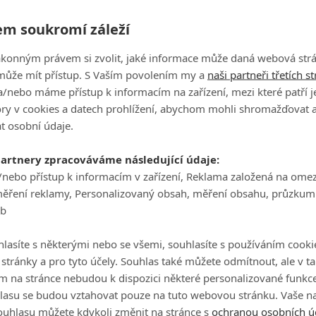
Ne
m soukromí záleží
20
ákonným právem si zvolit, jaké informace může daná webová strá
může mít přístup. S Vaším povolením my a
naši partneři třetích s
/nebo máme přístup k informacím na zařízení, mezi které patří 
Re
tory v cookies a datech prohlížení, abychom mohli shromažďovat 
20
t osobní údaje.
partnery zpracováváme následující údaje:
/nebo přístup k informacím v zařízení, Reklama založená na ome
Za
měření reklamy, Personalizovaný obsah, měření obsahu, průzkum
20
eb
lasíte s některými nebo se všemi, souhlasíte s používáním cooki
o stránky a pro tyto účely. Souhlas také můžete odmítnout, ale v 
Sv
m na stránce nebudou k dispozici některé personalizované funkce
20
lasu se budou vztahovat pouze na tuto webovou stránku. Vaše na
ouhlasu můžete kdykoli změnit na stránce s
ochranou osobních ú