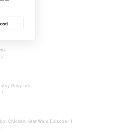
lisman
12
ostí
rax
12
astný Nový rok
11
bot Chicken: Star Wars Episode III
10