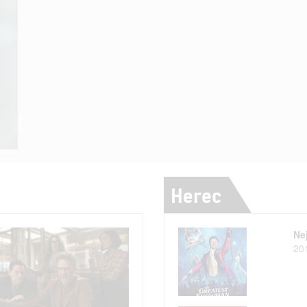
Herec
Ne
20