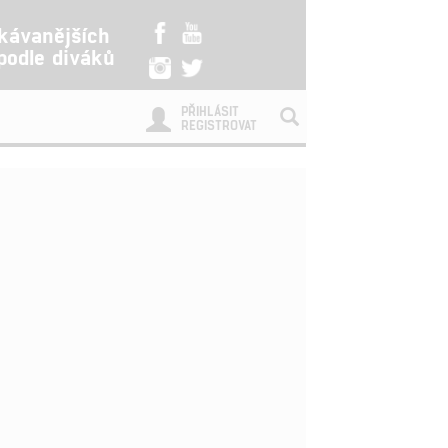
kávanějších
 podle diváků
PŘIHLÁSIT
REGISTROVAT