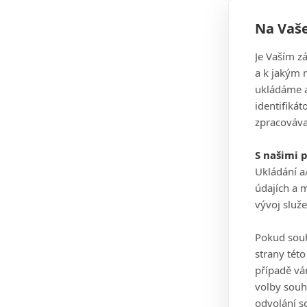
Na Vaše
Je Vaším z
a k jakým 
ukládáme a
identifiká
zpracováva
S našimi 
Ukládání a
údajích a 
vývoj služ
Pokud souh
strany tét
případě vá
volby souh
odvolání s