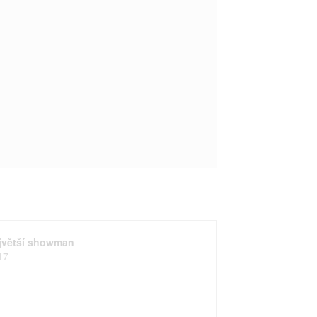
jvětší showman
17