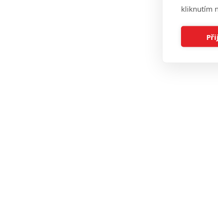
kliknutím n
Při