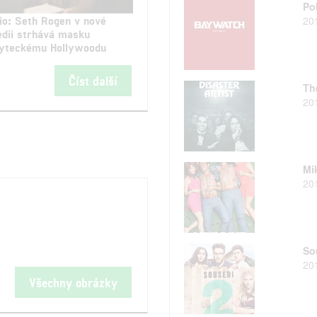
Po
io: Seth Rogen v nové
20
dii strhává masku
yteckému Hollywoodu
Číst další
The
20
Mi
20
So
20
Všechny obrázky