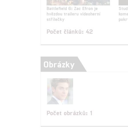
Battlefield 6: Zac Efron je
Stud
hvězdou traileru videoherní
kome
střílečky
pokr
Počet článků: 42
Obrázky
Počet obrázků: 1