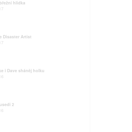
břežní hlídka
17
 Disaster Artist
17
ke i Dave sháněj holku
16
usedi 2
16