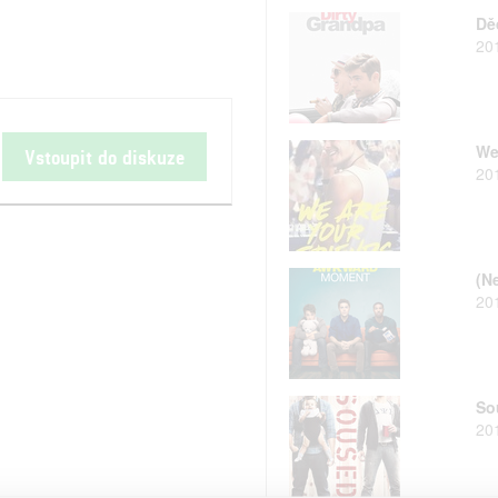
Děd
20
We
Vstoupit do diskuze
20
(N
20
So
20