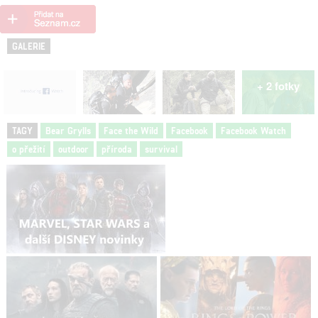
GALERIE
+ 2 fotky
TAGY
Bear Grylls
Face the Wild
Facebook
Facebook Watch
o přežití
outdoor
příroda
survival