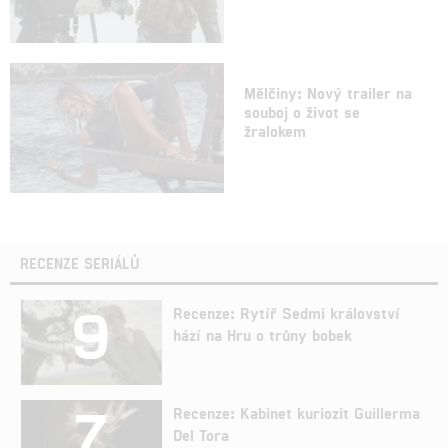
Mělčiny: Nový trailer na
souboj o život se
žralokem
RECENZE SERIÁLŮ
9
Recenze: Rytíř Sedmi království
hází na Hru o trůny bobek
7
Recenze: Kabinet kuriozit Guillerma
Del Tora