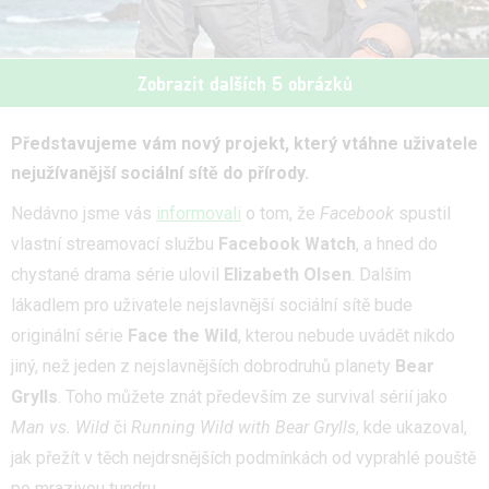
Zobrazit dalších 5 obrázků
Představujeme vám nový projekt, který vtáhne uživatele
nejužívanější sociální sítě do přírody.
Nedávno jsme vás
informovali
o tom, že
Facebook
spustil
vlastní streamovací službu
Facebook Watch
, a hned do
chystané drama série ulovil
Elizabeth Olsen
. Dalším
lákadlem pro uživatele nejslavnější sociální sítě bude
originální série
Face the Wild
, kterou nebude uvádět nikdo
jiný, než jeden z nejslavnějších dobrodruhů planety
Bear
Grylls
. Toho můžete znát především ze survival sérií jako
Man vs. Wild
či
Running Wild with Bear Grylls
, kde ukazoval,
jak přežít v těch nejdrsnějších podmínkách od vyprahlé pouště
po mrazivou tundru.