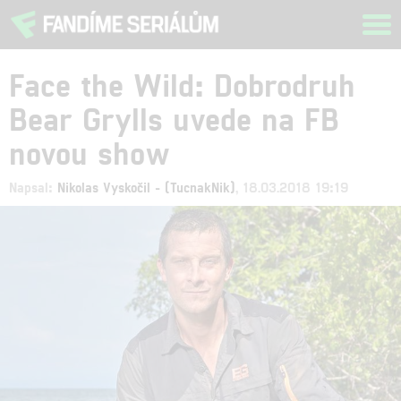
Tog
navi
Face the Wild: Dobrodruh
Bear Grylls uvede na FB
novou show
Napsal:
Nikolas Vyskočil - (TucnakNik)
, 18.03.2018 19:19