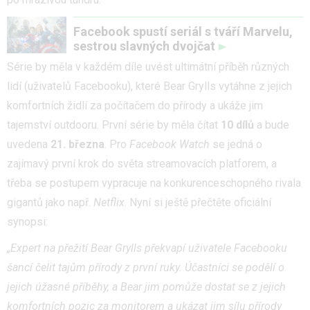
Facebook spustí seriál s tváří Marvelu,
sestrou slavných dvojčat
Série by měla v každém díle uvést ultimátní příběh různých
lidí (uživatelů Facebooku), které Bear Grylls vytáhne z jejich
komfortních židlí za počítačem do přírody a ukáže jim
tajemství outdooru. První série by měla čítat
10 dílů
a bude
uvedena
21. března
. Pro
Facebook Watch
se jedná o
zajímavý první krok do světa streamovacích platforem, a
třeba se postupem vypracuje na konkurenceschopného rivala
gigantů jako např.
Netflix
. Nyní si ještě přečtěte oficiální
synopsi:
„Expert na přežití Bear Grylls překvapí uživatele Facebooku
šancí čelit tajům přírody z první ruky. Účastníci se podělí o
jejich úžasné příběhy, a Bear jim pomůže dostat se z jejich
komfortních pozic za monitorem a ukázat jim sílu přírody