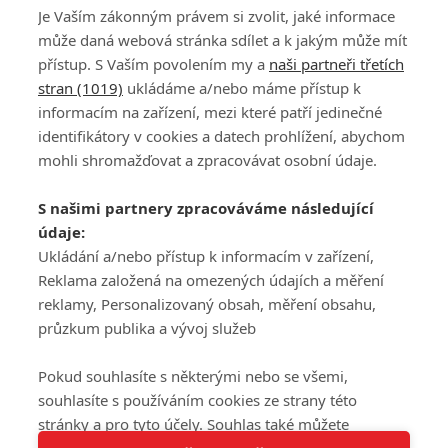
Je Vaším zákonným právem si zvolit, jaké informace
může daná webová stránka sdílet a k jakým může mít
přístup. S Vaším povolením my a
naši partneři třetích
stran (1019)
ukládáme a/nebo máme přístup k
informacím na zařízení, mezi které patří jedinečné
DISKUZE
PŘIHLÁSIT
identifikátory v cookies a datech prohlížení, abychom
REGISTROVAT
mohli shromažďovat a zpracovávat osobní údaje.
Šéfredaktorkou webu je
Petr Slavík
, e-mail
serialy@fandimefilmu.cz
S našimi partnery zpracováváme následující
údaje:
Máte-li zájem o inzerci na našem webu napište nám na e-mail
studio@koncal.com
Ukládání a/nebo přístup k informacím v zařízení,
Reklama založená na omezených údajích a měření
Ochrana osobních údajů
|
Zásady používání cookies
|
Pravidla webu
|
reklamy, Personalizovaný obsah, měření obsahu,
Upravit nastavení soukromí
průzkum publika a vývoj služeb
Pokud souhlasíte s některými nebo se všemi,
souhlasíte s používáním cookies ze strany této
stránky a pro tyto účely. Souhlas také můžete
Tato stránka používá soubory cookies.