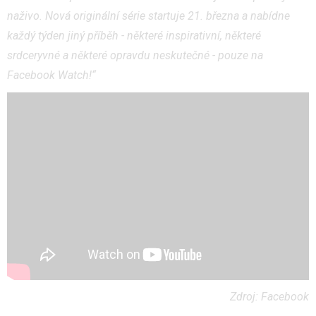
naživo. Nová originální série startuje 21. března a nabídne
každý týden jiný příběh - některé inspirativní, některé
srdceryvné a některé opravdu neskutečné - pouze na
Facebook Watch!“
Zdroj: Facebook