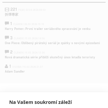
221
FILM | 22.04.2026 08:53
拆彈專家
1
ČLÁNEK | 26.03.2026 15:15
Harry Potter: První trailer seriálového zpracování je venku
3
ČLÁNEK | 15.03.2026 14:56
One Piece: Oblíbený pirátský seriál je zpátky s novými epizodami
2
ČLÁNEK | 15.03.2026 13:24
Nová dramatická série přiblíží skutečný únos letadla teroristy
1
OSOBA | 15.02.2026 21:37
Adam Sandler
Na Vašem soukromí záleží