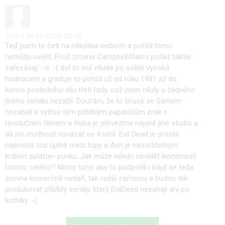
Jazz | 04.06.2018 22:10
Teď jsem to četl na několika webech a pořád tomu
nemůžu uvěřit. Proč zrovna Campbell/Raimi pořád takhle
zařezávají :-o :-( dyť to má všude po světě vysoká
hodnocení a graduje to pořád už od roku 1981 až do
konce posledního dílu třetí řady, což jsem nikdy u žádného
jiného seriálu nezažil. Doufám, že to Bruce se Samem
nezabalí a vytřou těm přiblblým papalášům zrak s
revolučním filmem a třeba je převezme nějaké jiné studio a
dá jim možnost navázat se 4.sérií. Evil Dead je prostě
naprosté top úplně mezi topy a Ash je nesvržitelným
králem splatter-punku. Jak může někdo nevidět ikoničnost
tohoto celého? Místo toho aby to podpořili i když se teda
zrovna komerčně nedaří, tak radši zaříznou a budou dál
produkovat přiblblý seriály, který EvilDead nesahají ani po
kotníky :-(