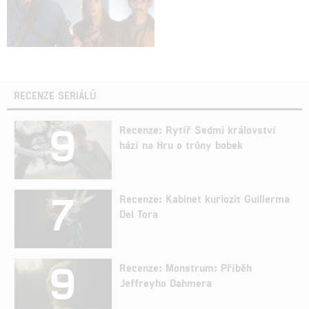
RECENZE SERIÁLŮ
9
Recenze: Rytíř Sedmi království
hází na Hru o trůny bobek
7
Recenze: Kabinet kuriozit Guillerma
Del Tora
9
Recenze: Monstrum: Příběh
Jeffreyho Dahmera