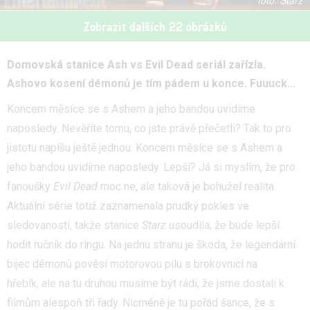
Starz
Zobrazit dalších 22 obrázků
Domovská stanice Ash vs Evil Dead seriál zařízla.
Ashovo kosení démonů je tím pádem u konce. Fuuuck...
Koncem měsíce se s Ashem a jeho bandou uvidíme
naposledy. Nevěříte tomu, co jste právě přečetli? Tak to pro
jistotu napíšu ještě jednou. Koncem měsíce se s Ashem a
jeho bandou uvidíme naposledy. Lepší? Já si myslím, že pro
fanoušky
Evil Dead
moc ne, ale taková je bohužel realita.
Aktuální série totiž zaznamenala prudký pokles ve
sledovanosti, takže stanice
Starz
usoudila, že bude lepší
hodit ručník do ringu. Na jednu stranu je škoda, že legendární
bijec démonů pověsí motorovou pilu s brokovnicí na
hřebík, ale na tu druhou musíme být rádi, že jsme dostali k
filmům alespoň tři řady. Nicméně je tu pořád šance, že s