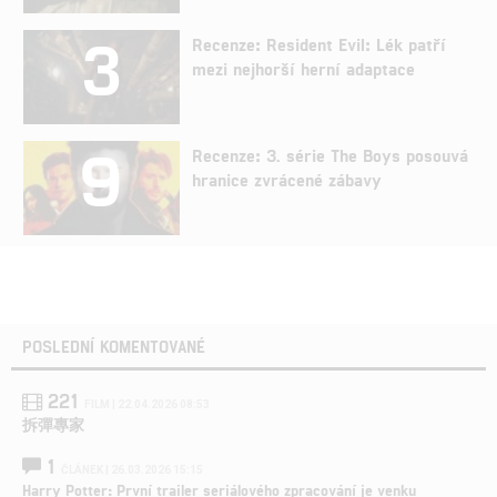
3
Recenze: Resident Evil: Lék patří
mezi nejhorší herní adaptace
9
Recenze: 3. série The Boys posouvá
hranice zvrácené zábavy
POSLEDNÍ KOMENTOVANÉ
221
FILM | 22.04.2026 08:53
拆彈專家
1
ČLÁNEK | 26.03.2026 15:15
Harry Potter: První trailer seriálového zpracování je venku