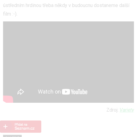
ústředním hrdinou třeba někdy v budoucnu dostaneme další
film :-).
Zdroj:
Variety