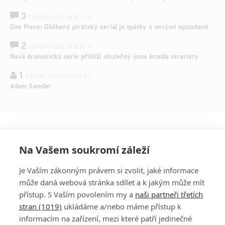
3
ČLÁNEK | 15.03.2026 14:56
One Piece: Oblíbený pirátský seriál je zpátky s novými epizodami
2
ČLÁNEK | 15.03.2026 13:24
Nová dramatická série přiblíží skutečný únos letadla teroristy
1
OSOBA | 15.02.2026 21:37
Adam Sandler
Na Vašem soukromí záleží
Je Vaším zákonným právem si zvolit, jaké informace
může daná webová stránka sdílet a k jakým může mít
přístup. S Vaším povolením my a
naši partneři třetích
stran (1019)
ukládáme a/nebo máme přístup k
informacím na zařízení, mezi které patří jedinečné