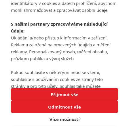
DISKUZE
PŘIHLÁSIT
identifikátory v cookies a datech prohlížení, abychom
REGISTROVAT
mohli shromažďovat a zpracovávat osobní údaje.
Šéfredaktorkou webu je
Petr Slavík
, e-mail
serialy@fandimefilmu.cz
S našimi partnery zpracováváme následující
údaje:
Máte-li zájem o inzerci na našem webu napište nám na e-mail
studio@koncal.com
Ukládání a/nebo přístup k informacím v zařízení,
Reklama založená na omezených údajích a měření
Ochrana osobních údajů
|
Zásady používání cookies
|
Pravidla webu
|
reklamy, Personalizovaný obsah, měření obsahu,
Upravit nastavení soukromí
průzkum publika a vývoj služeb
Pokud souhlasíte s některými nebo se všemi,
souhlasíte s používáním cookies ze strany této
stránky a pro tyto účely. Souhlas také můžete
Tato stránka používá soubory cookies.
odmítnout, ale v takovém případě vám na stránce
Přijmout vše
© 2016 – 2026 FandimeSerialum.cz / All rights reserved /
Více informací
nebudou k dispozici některé personalizované funkce.
Provozovatel webu je Koncal studio s.r.o.
Odmítnout vše
Vaše volby souhlasu se budou vztahovat pouze na
Rozumím
tuto webovou stránku. Vaše nastavení a odvolání
Více možností
Koncal studio s.r.o., IČO: 03604071, Lýskova 2073/57, Stodůlky, 155
souhlasu můžete kdykoli změnit na stránce s
00, Praha 5
ochranou osobních údajů
nebo kliknutím na tlačítko