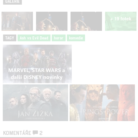
GALERIE
+ 19 fotek
TAGY
Ash vs Evil Dead
horor
komedie
KOMENTÁŘE
2