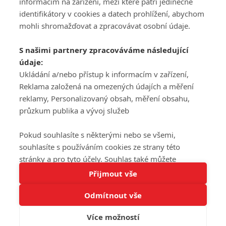
informacím na zařízení, mezi které patří jedinečné
DISKUZE
PŘIHLÁSIT
identifikátory v cookies a datech prohlížení, abychom
REGISTROVAT
mohli shromažďovat a zpracovávat osobní údaje.
Šéfredaktorkou webu je
Petr Slavík
, e-mail
serialy@fandimefilmu.cz
S našimi partnery zpracováváme následující
údaje:
Máte-li zájem o inzerci na našem webu napište nám na e-mail
studio@koncal.com
Ukládání a/nebo přístup k informacím v zařízení,
Reklama založená na omezených údajích a měření
Ochrana osobních údajů
|
Zásady používání cookies
|
Pravidla webu
|
reklamy, Personalizovaný obsah, měření obsahu,
Upravit nastavení soukromí
průzkum publika a vývoj služeb
Pokud souhlasíte s některými nebo se všemi,
souhlasíte s používáním cookies ze strany této
stránky a pro tyto účely. Souhlas také můžete
Tato stránka používá soubory cookies.
odmítnout, ale v takovém případě vám na stránce
Přijmout vše
© 2016 – 2026 FandimeSerialum.cz / All rights reserved /
Více informací
nebudou k dispozici některé personalizované funkce.
Provozovatel webu je Koncal studio s.r.o.
Odmítnout vše
Vaše volby souhlasu se budou vztahovat pouze na
Rozumím
tuto webovou stránku. Vaše nastavení a odvolání
Více možností
Koncal studio s.r.o., IČO: 03604071, Lýskova 2073/57, Stodůlky, 155
souhlasu můžete kdykoli změnit na stránce s