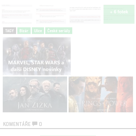
+ 6 fotek
TAGY
Bizár
Ulice
České seriály
KOMENTÁŘE
0