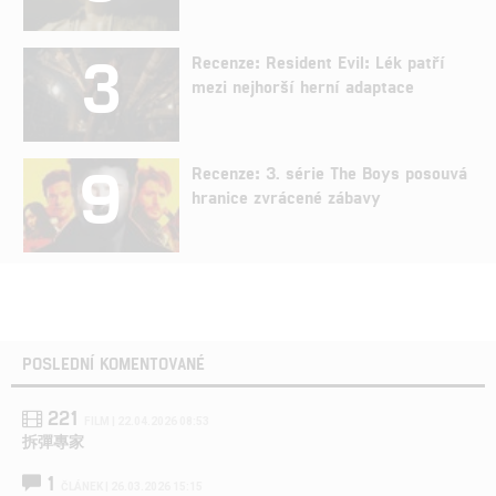
3
Recenze: Resident Evil: Lék patří
mezi nejhorší herní adaptace
9
Recenze: 3. série The Boys posouvá
hranice zvrácené zábavy
POSLEDNÍ KOMENTOVANÉ
221
FILM | 22.04.2026 08:53
拆彈專家
1
ČLÁNEK | 26.03.2026 15:15