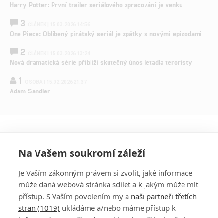
Harry Potter: První trailer seriálového zpracování je venku
3
ČLÁNEK | 15.03.2026 14:56
One Piece: Oblíbený pirátský seriál je zpátky s novými epizodami
2
ČLÁNEK | 15.03.2026 13:24
Nová dramatická série přiblíží skutečný únos letadla teroristy
1
OSOBA | 15.02.2026 21:37
Adam Sandler
Na Vašem soukromí záleží
Je Vaším zákonným právem si zvolit, jaké informace
může daná webová stránka sdílet a k jakým může mít
přístup. S Vaším povolením my a
naši partneři třetích
stran (1019)
ukládáme a/nebo máme přístup k