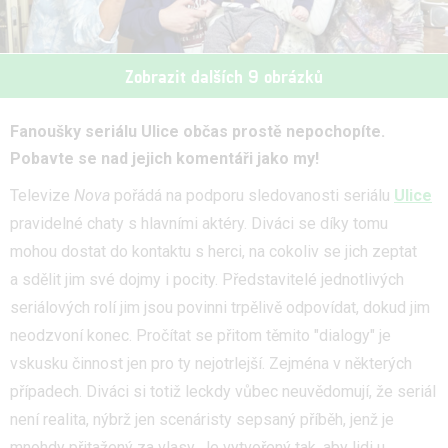
Zobrazit dalších 9 obrázků
Fanoušky seriálu Ulice občas prostě nepochopíte.
Pobavte se nad jejich komentáři jako my!
Televize
Nova
pořádá na podporu sledovanosti seriálu
Ulice
pravidelné chaty s hlavními aktéry. Diváci se díky tomu
mohou dostat do kontaktu s herci, na cokoliv se jich zeptat
a sdělit jim své dojmy i pocity. Představitelé jednotlivých
seriálových rolí jim jsou povinni trpělivě odpovídat, dokud jim
neodzvoní konec. Pročítat se přitom těmito "dialogy" je
vskusku činnost jen pro ty nejotrlejší. Zejména v některých
případech. Diváci si totiž leckdy vůbec neuvědomují, že seriál
není realita, nýbrž jen scenáristy sepsaný příběh, jenž je
mnohdy přitažený za vlasy. Je vytvořený tak, aby lidi u