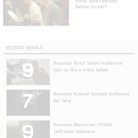
vznikl název seriálu
Dabing Street?
RECENZE SERIÁLŮ
9
Recenze: Rytíř Sedmi království
hází na Hru o trůny bobek
7
Recenze: Kabinet kuriozit Guillerma
Del Tora
9
Recenze: Monstrum: Příběh
Jeffreyho Dahmera