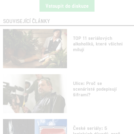
Vstoupit do diskuze
SOUVISEJÍCÍ ČLÁNKY
TOP 11 seriálových
alkoholiků, které všichni
milují
Ulice: Proč se
scenáristé podepisují
šiframi?
České seriály: 5
logických důvodů, proč