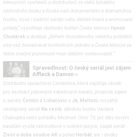
televizních vysílatelů a distributorů ze států bývalého
východního bloku a Ruska naši dokumentární a dramatickou
tvorbu, nové i tradiční seriály nebo dětské hrané a animované
pořady,“
vysvětluje obchodní ředitel
České televize
Hynek
Chudárek
a dodává:
„Během dvoudenního veletrhu proběhlo
více než šestadvacet konkrétních jednání a Česká televize se
těšila značné pozornosti mezi dalšími vystavovateli.“
Spravedlnost: O český seriál jeví zájem
Affleck a Damon
Distribuční společnost Contentica, která zajišťuje obsah
pro šestnáct placených kabelových kanálů, projevila zájem
o seriály
Četníci z Luhačovic
a
Já, Mattoni
, rozsáhlý
cestopisný seriál
Na cestě
, dětskou tvorbu Václava
Chaloupka nebo pohádku Micimutr.
Omir TV
, jež díky novým
kanálům vysílá celosvětově v ruském jazyce, zaujal seriál
Život a doba soudce AK
a pořad
Herbář
, ale i diváky