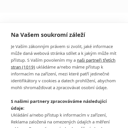
Na Vašem soukromí záleží
Je Vaším zákonným právem si zvolit, jaké informace
může daná webová stránka sdílet a k jakým může mít
přístup. S Vaším povolením my a
naši partneři třetích
stran (1019)
ukládáme a/nebo máme přístup k
informacím na zařízení, mezi které patří jedinečné
DISKUZE
PŘIHLÁSIT
identifikátory v cookies a datech prohlížení, abychom
REGISTROVAT
mohli shromažďovat a zpracovávat osobní údaje.
Šéfredaktorkou webu je
Petr Slavík
, e-mail
serialy@fandimefilmu.cz
S našimi partnery zpracováváme následující
údaje:
Máte-li zájem o inzerci na našem webu napište nám na e-mail
studio@koncal.com
Ukládání a/nebo přístup k informacím v zařízení,
Reklama založená na omezených údajích a měření
Ochrana osobních údajů
|
Zásady používání cookies
|
Pravidla webu
|