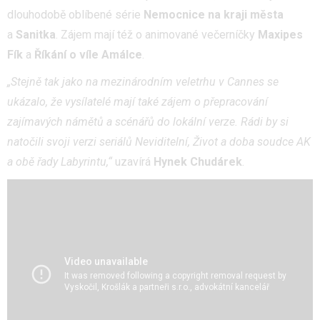
dlouhodobě oblíbené série
Nemocnice na kraji města
a
Sanitka
. Zájem mají též o animované večerníčky
Maxipes
Fík
a
Říkání o víle Amálce
.
„Stejně tak jako na mezinárodním veletrhu v Cannes se
ukázalo, že vysílatelé mají také zájem o přepracování
zajímavých námětů a scénářů do lokální verze. Rádi by si
natočili svoji verzi seriálů Neviditelní, Život a doba soudce AK
a obě řady Labyrintu,“
uzavírá
Hynek Chudárek
.