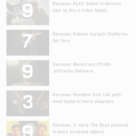
9
Recenze: Rytíř Sedmi království
hází na Hru o trůny bobek
7
Recenze: Kabinet kuriozit Guillerma
Del Tora
9
Recenze: Monstrum: Příběh
Jeffreyho Dahmera
3
Recenze: Resident Evil: Lék patří
mezi nejhorší herní adaptace
9
Recenze: 3. série The Boys posouvá
hranice zvrácené zábavy