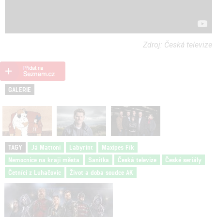
Zdroj: Česká televize
GALERIE
TAGY
Já Mattoni
Labyrint
Maxipes Fík
Nemocnice na kraji města
Sanitka
Česká televize
České seriály
Četníci z Luhačovic
Život a doba soudce AK