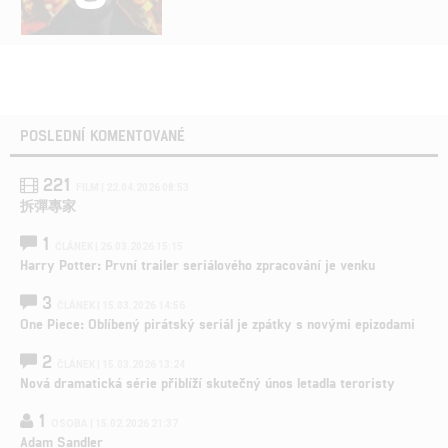
POSLEDNÍ KOMENTOVANÉ
221
FILM | 22.04.2026 08:53
拆彈專家
1
ČLÁNEK | 26.03.2026 15:15
Harry Potter: První trailer seriálového zpracování je venku
3
ČLÁNEK | 15.03.2026 14:56
One Piece: Oblíbený pirátský seriál je zpátky s novými epizodami
2
ČLÁNEK | 15.03.2026 13:24
Nová dramatická série přiblíží skutečný únos letadla teroristy
1
OSOBA | 15.02.2026 21:37
Adam Sandler