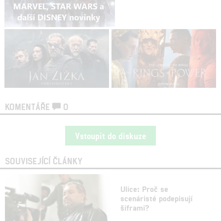
KOMENTÁŘE
0
Vstoupit do diskuze
SOUVISEJÍCÍ ČLÁNKY
Ulice: Proč se
scenáristé podepisují
šiframi?