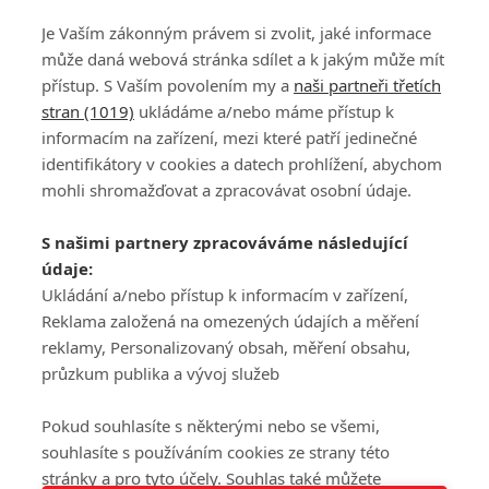
Je Vaším zákonným právem si zvolit, jaké informace
může daná webová stránka sdílet a k jakým může mít
přístup. S Vaším povolením my a
naši partneři třetích
stran (1019)
ukládáme a/nebo máme přístup k
informacím na zařízení, mezi které patří jedinečné
DISKUZE
PŘIHLÁSIT
identifikátory v cookies a datech prohlížení, abychom
REGISTROVAT
mohli shromažďovat a zpracovávat osobní údaje.
Šéfredaktorkou webu je
Petr Slavík
, e-mail
serialy@fandimefilmu.cz
S našimi partnery zpracováváme následující
údaje:
Máte-li zájem o inzerci na našem webu napište nám na e-mail
studio@koncal.com
Ukládání a/nebo přístup k informacím v zařízení,
Reklama založená na omezených údajích a měření
Ochrana osobních údajů
|
Zásady používání cookies
|
Pravidla webu
|
reklamy, Personalizovaný obsah, měření obsahu,
Upravit nastavení soukromí
průzkum publika a vývoj služeb
Pokud souhlasíte s některými nebo se všemi,
souhlasíte s používáním cookies ze strany této
stránky a pro tyto účely. Souhlas také můžete