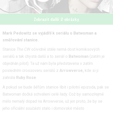
Zobrazit další 2 obrázky
Mark Pedowitz se vyjádřil k seriálu o Batwoman a
směřování stanice.
Stanice
The CW
očividně stále nemá dost komiksových
seriálů a tak chystá další a to seriál o
Batwoman
(zatím je
objednán pilot). Ta už nám byla představena v zatím
posledním crossoveru seriálů z
Arrowverse,
kde si ji
zahrála
Ruby Rose
.
A pokud se bude šéfům stanice líbit i pilotní epizoda, pak se
Batwoman dočká schválení celé řady. Což by samozřejmě
mělo nemalý dopad na Arrowverse, už jen proto, že by se
jeho oficiální součástí stalo i domovské město