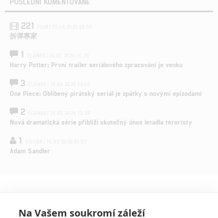
POSLEDNÍ KOMENTOVANÉ
221
FILM | 22.04.2026 08:53
拆彈專家
1
ČLÁNEK | 26.03.2026 15:15
Harry Potter: První trailer seriálového zpracování je venku
3
ČLÁNEK | 15.03.2026 14:56
One Piece: Oblíbený pirátský seriál je zpátky s novými epizodami
2
ČLÁNEK | 15.03.2026 13:24
Nová dramatická série přiblíží skutečný únos letadla teroristy
1
OSOBA | 15.02.2026 21:37
Adam Sandler
Na Vašem soukromí záleží