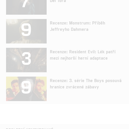
Del Tora
9
Recenze: Monstrum: Příběh
Jeffreyho Dahmera
3
Recenze: Resident Evil: Lék patří
mezi nejhorší herní adaptace
9
Recenze: 3. série The Boys posouvá
hranice zvrácené zábavy