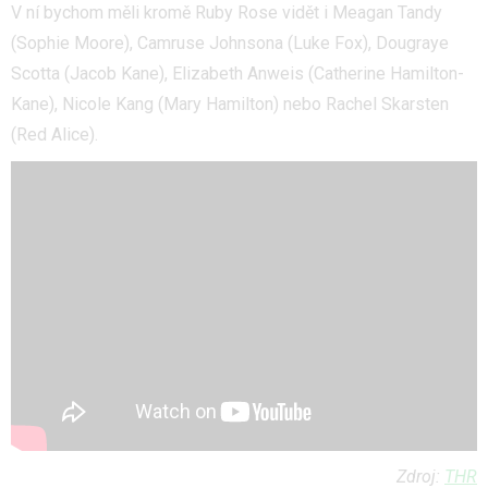
V ní bychom měli kromě Ruby Rose vidět i Meagan Tandy
(Sophie Moore), Camruse Johnsona (Luke Fox), Dougraye
Scotta (Jacob Kane), Elizabeth Anweis (Catherine Hamilton-
Kane), Nicole Kang (Mary Hamilton) nebo Rachel Skarsten
(Red Alice).
Zdroj:
THR