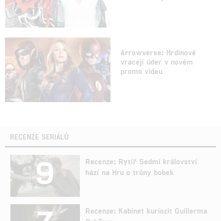
Arrowverse: Hrdinové
vracejí úder v novém
promo videu
RECENZE SERIÁLŮ
9
Recenze: Rytíř Sedmi království
hází na Hru o trůny bobek
7
Recenze: Kabinet kuriozit Guillerma