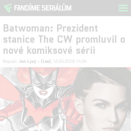
Tog
navi
Batwoman: Prezident
stanice The CW promluvil o
nové komiksové sérii
Napsal:
Jan Lysý - (Lee)
, 12.04.2019 11:34