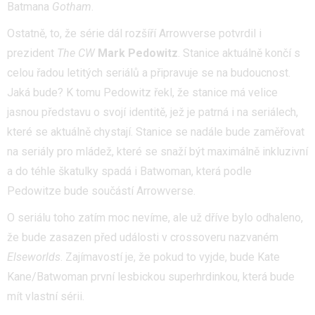
Batmana
Gotham
.
Ostatně, to, že série dál rozšíří Arrowverse potvrdil i
prezident
The CW
Mark Pedowitz
. Stanice aktuálně končí s
celou řadou letitých seriálů a připravuje se na budoucnost.
Jaká bude? K tomu Pedowitz řekl, že stanice má velice
jasnou představu o svojí identitě, jež je patrná i na seriálech,
které se aktuálně chystají. Stanice se nadále bude zaměřovat
na seriály pro mládež, které se snaží být maximálně inkluzivní
a do téhle škatulky spadá i Batwoman, která podle
Pedowitze bude součástí Arrowverse.
O seriálu toho zatím moc nevíme, ale už dříve bylo odhaleno,
že bude zasazen před události v crossoveru nazvaném
Elseworlds
. Zajímavostí je, že pokud to vyjde, bude Kate
Kane/Batwoman první lesbickou superhrdinkou, která bude
mít vlastní sérii.