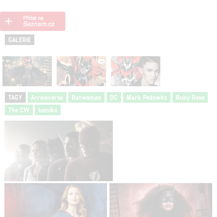
GALERIE
TAGY
Arrowverse
Batwoman
DC
Mark Pedowitz
Ruby Rose
The CW
komiks